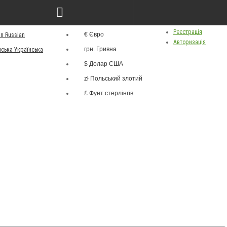
грн.
ва
Особистий кабінет
Валюта
Реєстрація
€ Євро
Russian
Авторизація
грн. Гривна
Українська
$ Долар США
zł Польський злотий
£ Фунт стерлінгів