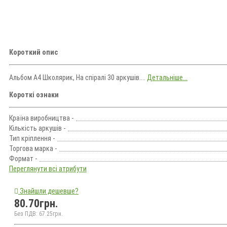
Короткий опис
Альбом А4 Школярик, На спіралі 30 аркушів....
Детальніше...
Короткі ознаки
Країна виробництва -
Кількість аркушів -
Тип кріплення -
Торгова марка -
Формат -
Переглянути всі атрибути
Знайшли дешевше?
80.70грн.
Без ПДВ: 67.25грн.