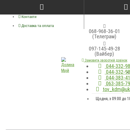
Про нас
Контакти
Доставка та оплата
068-968-36-01
(Телеграм)
097-145-49-28
(Вайбер)
Замовити зворотній дзвінок
044-332-98
044-332-98
044-383-41
063-385-79
tov_kdm@ukr
Щодня, з 09:00 до 1