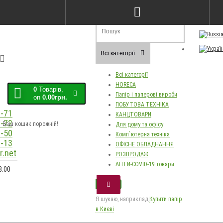
Порівняння товарів (0)
Закладки (0)
Мо
Всі категорії
Всі категорії
HORECA
0
Товарів,
Папір і паперові вироби
on
0.00грн.
ПОБУТОВА ТЕХНІКА
-71
КАНЦТОВАРИ
-72
Ваш кошик порожній!
Для дому та офісу
-50
Комп`ютерна техніка
-13
ОФІСНЕ ОБЛАДНАННЯ
.net
РОЗПРОДАЖ
АНТИ-COVID-19 товари
8:00
Я шукаю, наприклад,
Купити папір
в Києві