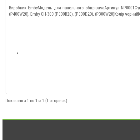
Виробник EmbyМодель для панельного обігрівачаАртикул NP0001Сумі
(P400W20), Emby СН-300 (P300B20), (P300D20), (P300W20)Колір чорний
Показано з 1 по 1 із 1 (1 сторінок)