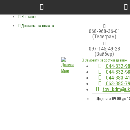
Про нас
Контакти
Доставка та оплата
068-968-36-01
(Телеграм)
097-145-49-28
(Вайбер)
Замовити зворотній дзвінок
044-332-98
044-332-98
044-383-41
063-385-79
tov_kdm@ukr
Щодня, з 09:00 до 1