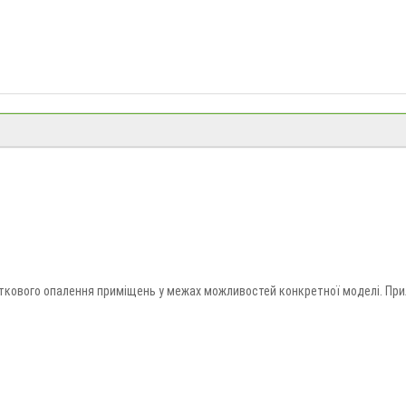
даткового опалення приміщень у межах можливостей конкретної моделі. Пр
оспоживання й вимоги до розміщення. Купити обігрівач можна в «Долина Мр