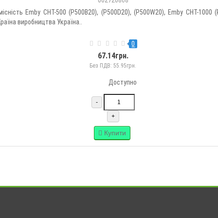
002720868
сність Emby СНТ-500 (P500B20), (P500D20), (P500W20), Emby СНТ-1000 (
Країна виробництва Україна..
0
67.14грн.
Без ПДВ: 55.95грн.
Доступно
-
+
Купити