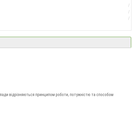
илади відрізняються принципом роботи, потужністю та способом
ій».