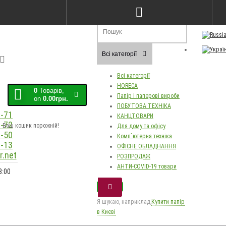
Порівняння товарів (0)
Закладки (0)
Мо
Всі категорії
Всі категорії
HORECA
0
Товарів,
Папір і паперові вироби
on
0.00грн.
ПОБУТОВА ТЕХНІКА
-71
КАНЦТОВАРИ
-72
Ваш кошик порожній!
Для дому та офісу
-50
Комп`ютерна техніка
-13
ОФІСНЕ ОБЛАДНАННЯ
.net
РОЗПРОДАЖ
АНТИ-COVID-19 товари
8:00
Я шукаю, наприклад,
Купити папір
в Києві