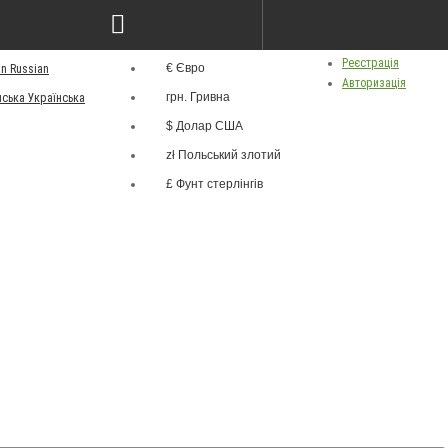
грн.
ва
Особистий кабінет
Валюта
Реєстрація
€ Євро
Russian
Авторизація
грн. Гривна
Українська
$ Долар США
zł Польський злотий
£ Фунт стерлінгів