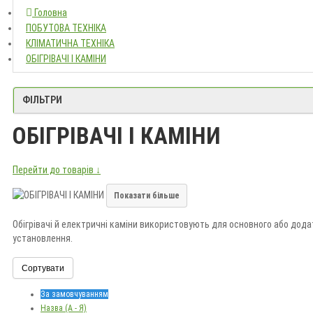
Головна
Головна
ПОБУТОВА ТЕХНІКА
ПОБУТОВА ТЕХНІКА
КЛІМАТИЧНА ТЕХНІКА
КЛІМАТИЧНА ТЕХНІКА
ОБІГРІВАЧІ І КАМІНИ
ОБІГРІВАЧІ І КАМІНИ
ФІЛЬТРИ
ОБІГРІВАЧІ І КАМІНИ
Перейти до товарів ↓
Показати більше
Обігрівачі й електричні каміни використовують для основного або до
установлення.
Сортувати
Під час вибору враховуйте площу приміщення, термостат, захист, енерг
За замовчуванням
Назва (А - Я)