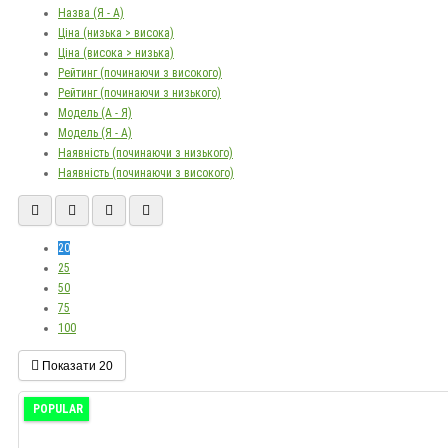
Назва (Я - А)
Ціна (низька > висока)
Ціна (висока > низька)
Рейтинг (починаючи з високого)
Рейтинг (починаючи з низького)
Модель (А - Я)
Модель (Я - А)
Наявність (починаючи з низького)
Наявність (починаючи з високого)
20
25
50
75
100
Показати
20
POPULAR