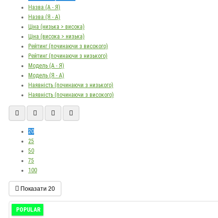
Назва (А - Я)
Назва (Я - А)
Ціна (низька > висока)
Ціна (висока > низька)
Рейтинг (починаючи з високого)
Рейтинг (починаючи з низького)
Модель (А - Я)
Модель (Я - А)
Наявність (починаючи з низького)
Наявність (починаючи з високого)
20
25
50
75
100
Показати
20
POPULAR