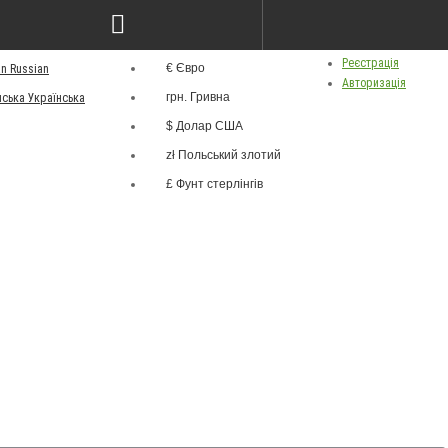
грн.
ва
Особистий кабінет
Валюта
Реєстрація
€ Євро
Russian
Авторизація
грн. Гривна
Українська
$ Долар США
zł Польський злотий
£ Фунт стерлінгів