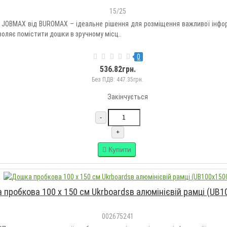
15/25
JOBMAX від BUROMAX – ідеальне рішення для розміщення важливої інформ
оляє помістити дошки в зручному місц..
0
536.82грн.
Без ПДВ: 447.35грн.
Закінчується
-
+
Купити
 пробкова 100 х 150 см Ukrboardsв алюмінієвій рамці (UB1
002675241