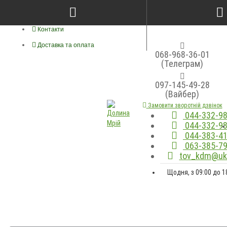
Про нас
Контакти
Доставка та оплата
068-968-36-01
(Телеграм)
097-145-49-28
(Вайбер)
Замовити зворотній дзвінок
044-332-98
044-332-98
044-383-41
063-385-79
tov_kdm@ukr
Щодня, з 09:00 до 1