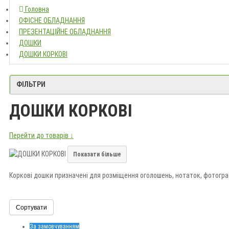
Головна
Головна
ОФІСНЕ ОБЛАДНАННЯ
ОФІСНЕ ОБЛАДНАННЯ
ПРЕЗЕНТАЦІЙНЕ ОБЛАДНАННЯ
ПРЕЗЕНТАЦІЙНЕ ОБЛАДНАННЯ
ДОШКИ
ДОШКИ
ДОШКИ КОРКОВІ
ДОШКИ КОРКОВІ
ФІЛЬТРИ
ДОШКИ КОРКОВІ
Перейти до товарів ↓
Показати більше
Коркові дошки призначені для розміщення оголошень, нотаток, фотограф
Обирайте розмір, товщину основи, тип рами та спосіб кріплення. Купит
Сортувати
За замовчуванням