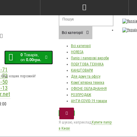
Порівняння товарів (0)
Закладки (0)
Мо
Всі категорії
Всі категорії
HORECA
0
Товарів,
Папір і паперові вироби
on
0.00грн.
ПОБУТОВА ТЕХНІКА
-71
КАНЦТОВАРИ
-72
Ваш кошик порожній!
Для дому та офісу
-50
Комп`ютерна техніка
-13
ОФІСНЕ ОБЛАДНАННЯ
.net
РОЗПРОДАЖ
АНТИ-COVID-19 товари
8:00
Я шукаю, наприклад,
Купити папір
в Києві