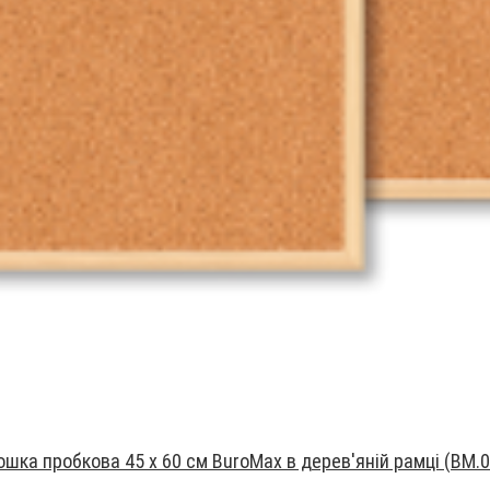
шка пробкова 45 х 60 см BuroMax в дерев'яній рамці (ВМ.