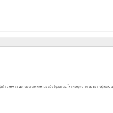
ій і схем за допомогою кнопок або булавок. Їх використовують в офісах, ш
и коркову дошку можна в «Долина Мрій» з доставкою по Україні.