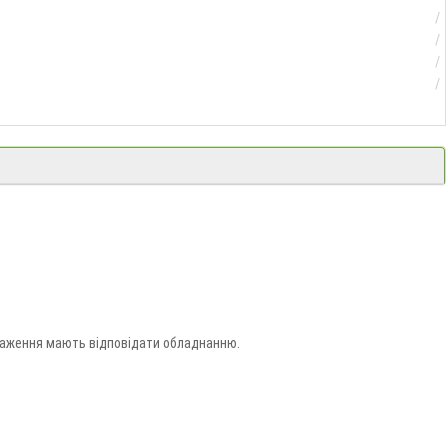
нтаження мають відповідати обладнанню.
й».