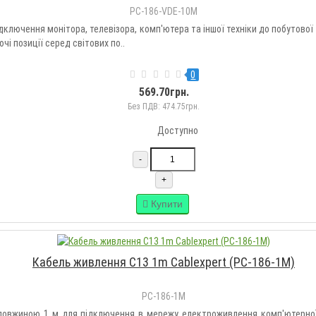
PC-186-VDE-10M
дключення монітора, телевізора, комп'ютера та іншої техніки до побутово
і позиції серед світових по..
0
569.70грн.
Без ПДВ: 474.75грн.
Доступно
-
+
Купити
Кабель живлення C13 1m Cablexpert (PC-186-1M)
PC-186-1M
 довжиною 1 м для підключення в мережу електроживлення комп'ютерної т