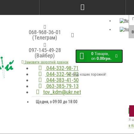
Порівняння товарів (0)
Закладки (0)
Мо
068-968-36-01
В
(Телеграм)
097-145-49-28
0
Товарів,
(Вайбер)
on
0.00грн.
Замовити зворотній дзвінок
044-332-98-71
044-332-98-72
Ваш кошик порожній!
044-383-41-50
063-385-79-13
tov_kdm@ukr.net
Щодня, з 09:00 до 18:00
Я ш
в К