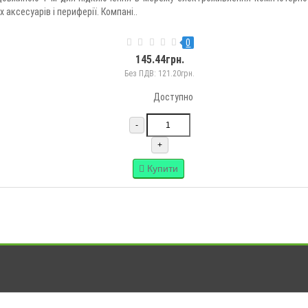
аксесуарів і периферії. Компані..
0
145.44грн.
Без ПДВ: 121.20грн.
Доступно
-
+
Купити