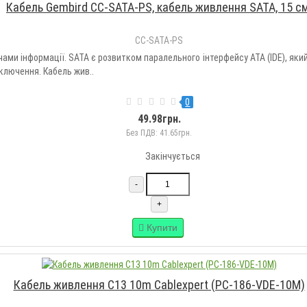
Кабель Gembird CC-SATA-PS, кабель живлення SATA, 15 см
CC-SATA-PS
чами інформації. SATA є розвитком паралельного інтерфейсу ATA (IDE), який
ключення. Кабель жив..
0
49.98грн.
Без ПДВ: 41.65грн.
Закінчується
-
+
Купити
Кабель живлення C13 10m Cablexpert (PC-186-VDE-10M)