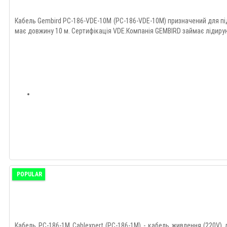
Кабель Gembird PC-186-VDE-10M (PC-186-VDE-10M) призначений для пі
має довжину 10 м. Сертифікація VDE.Компанія GEMBIRD займає лідируюч
POPULAR
Кабель PC-186-1M Cablexpert (PC-186-1M) - кабель живлення (220V)