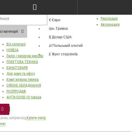
грн.
ва
Особистий кабінет
Валюта
Реєстрація
€ Євро
Russian
Авторизація
грн. Гривна
Українська
сі категорії
$ Долар США
Всі категорії
zł Польський злотий
HORECA
£ Фунт стерлінгів
Папір і паперові вироби
ПОБУТОВА ТЕХНІКА
КАНЦТОВАРИ
Для дому та офісу
Комп`ютерна техніка
ОФІСНЕ ОБЛАДНАННЯ
РОЗПРОДАЖ
АНТИ-COVID-19 товари
укаю, наприклад,
Купити папір
иєві