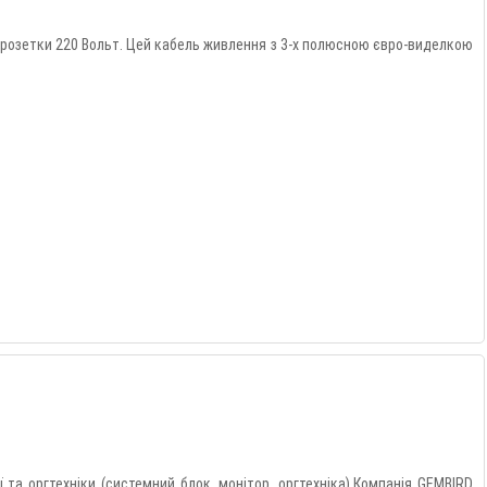
ї розетки 220 Вольт. Цей кабель живлення з 3-х полюсною євро-виделкою
а оргтехніки (системний блок, монітор, оргтехніка).Компанія GEMBIRD