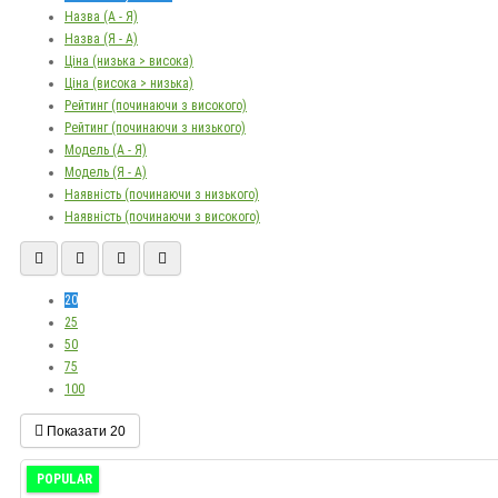
Назва (А - Я)
Назва (Я - А)
Ціна (низька > висока)
Ціна (висока > низька)
Рейтинг (починаючи з високого)
Рейтинг (починаючи з низького)
Модель (А - Я)
Модель (Я - А)
Наявність (починаючи з низького)
Наявність (починаючи з високого)
20
25
50
75
100
Показати
20
POPULAR