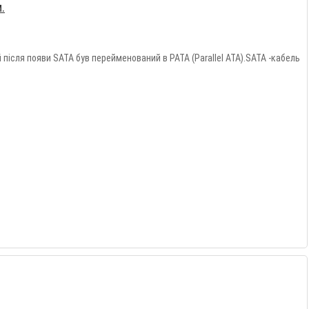
.
 після появи SATA був перейменований в PATA (Parallel ATA).SATA -кабель