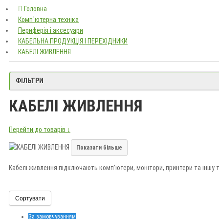
Головна
Головна
Комп`ютерна техніка
Комп`ютерна техніка
Периферія і аксесуари
Периферія і аксесуари
КАБЕЛЬНА ПРОДУКЦІЯ І ПЕРЕХ
КАБЕЛЬНА ПРОДУКЦІЯ І ПЕРЕХІДНИКИ
КАБЕЛІ ЖИВЛЕННЯ
КАБЕЛІ ЖИВЛЕННЯ
ФІЛЬТРИ
КАБЕЛІ ЖИВЛЕННЯ
Перейти до товарів ↓
Показати більше
Кабелі живлення підключають комп’ютери, монітори, принтери та іншу
Під час вибору враховуйте тип вилки й конектора, довжину, переріз про
Сортувати
За замовчуванням