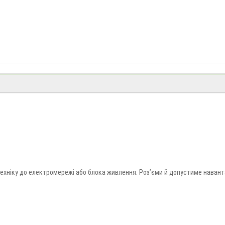
ІДНИКИ
 техніку до електромережі або блока живлення. Роз’єми й допустиме нава
відників і номінальний струм. Купити кабель живлення можна в «Долина Мрі