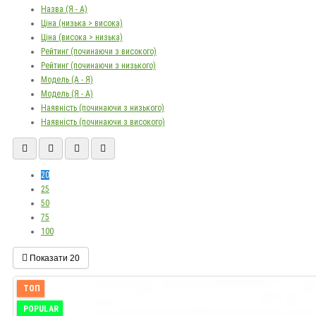
Назва (Я - А)
Ціна (низька > висока)
Ціна (висока > низька)
Рейтинг (починаючи з високого)
Рейтинг (починаючи з низького)
Модель (А - Я)
Модель (Я - А)
Наявність (починаючи з низького)
Наявність (починаючи з високого)
20
25
50
75
100
Показати
20
ТОП
POPULAR