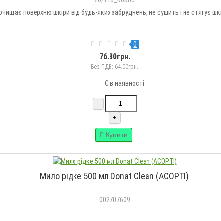
20/118_кокос
щає поверхню шкіри від будь-яких забруднень, не сушить і не стягує шкіру
0
76.80грн.
Без ПДВ: 64.00грн.
Є в наявності
-
+
Купити
Мило рідке 500 мл Donat Clean (АСОРТІ)
002707609