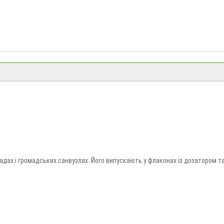
адах і громадських санвузлах. Його випускають у флаконах із дозатором та
використання й особливості складу. Купити рідке мило можна в «Долина Мрі