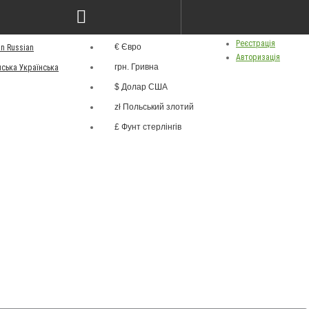
грн.
ва
Особистий кабінет
Валюта
Реєстрація
€ Євро
Russian
Авторизація
грн. Гривна
Українська
$ Долар США
zł Польський злотий
£ Фунт стерлінгів