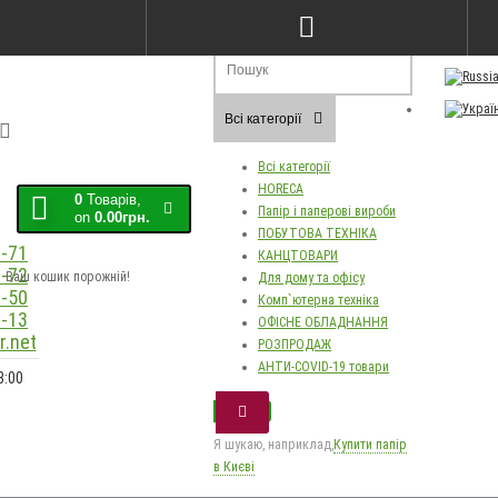
Порівняння товарів (0)
Закладки (0)
Мо
Всі категорії
Всі категорії
HORECA
0
Товарів,
Папір і паперові вироби
on
0.00грн.
ПОБУТОВА ТЕХНІКА
-71
КАНЦТОВАРИ
-72
Ваш кошик порожній!
Для дому та офісу
-50
Комп`ютерна техніка
-13
ОФІСНЕ ОБЛАДНАННЯ
.net
РОЗПРОДАЖ
АНТИ-COVID-19 товари
8:00
Я шукаю, наприклад,
Купити папір
в Києві