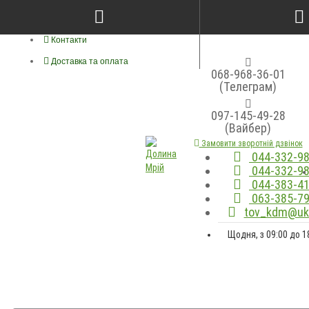
Про нас
Контакти
Доставка та оплата
068-968-36-01
(Телеграм)
097-145-49-28
(Вайбер)
Замовити зворотній дзвінок
044-332-98
044-332-98
044-383-41
063-385-79
tov_kdm@ukr
Щодня, з 09:00 до 1