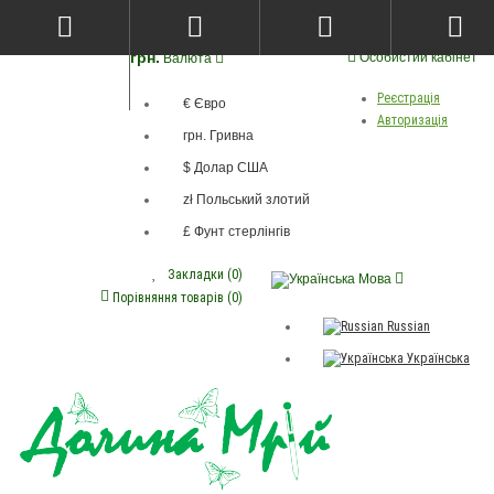
грн.
Особистий кабінет
Валюта
Реєстрація
€ Євро
Авторизація
грн. Гривна
$ Долар США
zł Польський злотий
£ Фунт стерлінгів
Закладки (0)
Мова
Порівняння товарів (0)
Russian
Українська