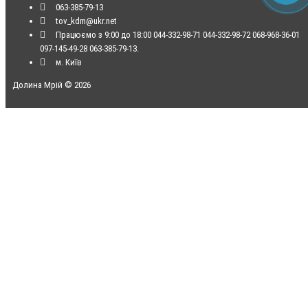
063-385-79-13
tov_kdm@ukr.net
Працюємо з 9:00 до 18:00 044-332-98-71 044-332-98-72 068-968-36-01
097-145-49-28 063-385-79-13.
м. Київ
Долина Мрій © 2026