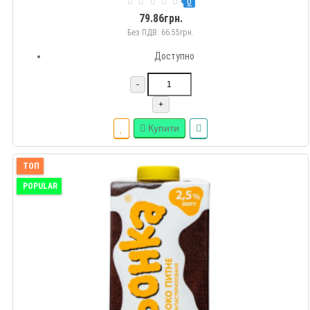
0
іншими корисними мікроелементами.Селянське молоко м..
79.86грн.
Без ПДВ: 66.55грн.
Доступно
-
+
Купити
ТОП
POPULAR