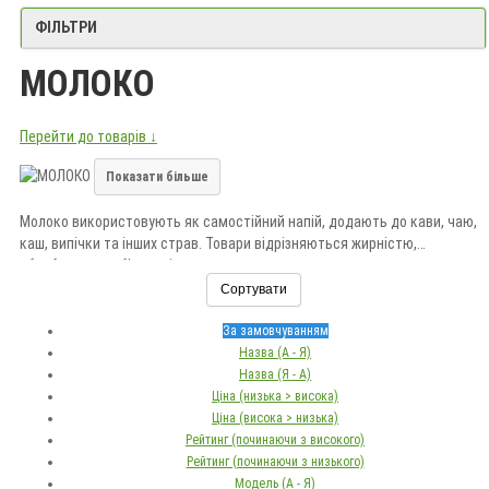
ФІЛЬТРИ
МОЛОКО
Перейти до товарів ↓
Показати більше
Молоко використовують як самостійний напій, додають до кави, чаю,
каш, випічки та інших страв. Товари відрізняються жирністю,
обробленням, об’ємом і видом пакування.
Сортувати
Перед купівлею вивчайте склад, дату виробництва, строк придатності
й вимоги до зберігання. Купити молоко можна в «Долина Мрій» з
За замовчуванням
доставкою по Україні.
Назва (А - Я)
Назва (Я - А)
Ціна (низька > висока)
Ціна (висока > низька)
Рейтинг (починаючи з високого)
Рейтинг (починаючи з низького)
Модель (А - Я)