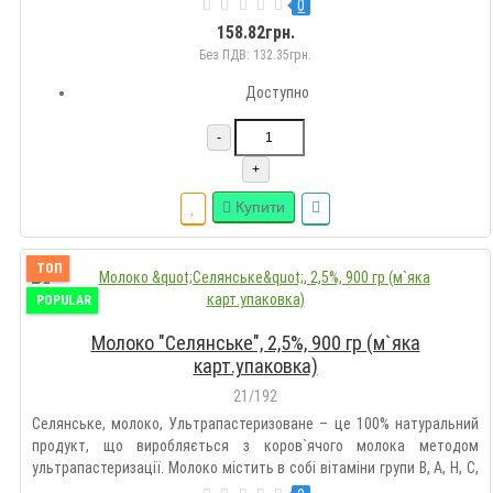
цінність на 100 г продукту жири 2,5 г, білки 2.8 г, вуглеводи 4.7 гВага
0
1 лКалорійність на 100 г продукту 52 ккал.Термін придатност..
158.82грн.
Без ПДВ: 132.35грн.
Доступно
-
+
Купити
ТОП
POPULAR
Молоко "Селянське", 2,5%, 900 гр (м`яка
карт.упаковка)
21/192
Селянське, молоко, Ультрапастеризоване – це 100% натуральний
продукт, що виробляється з коров`ячого молока методом
ультрапастеризації. Молоко містить в собі вітаміни групи В, А, Н, С,
РР, D і насичене кальцієм, магнієм, фосфором, калієм, натрієм та