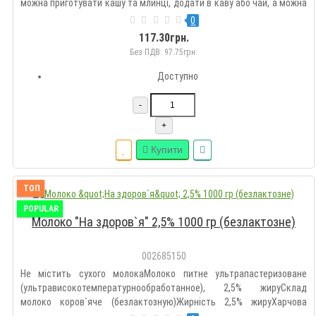
можна приготувати кашу та млинці, додати в каву або чай, а можна
просто випити склянку молока зі свіжою булочкою.Склад продукту:
0
молоко коров'яче. Харчова цінність на 100 г продук..
117.30грн.
Без ПДВ: 97.75грн.
Доступно
-
+
Купити
ТОП
POPULAR
Молоко "На здоров`я" 2,5% 1000 гр (безлактозне)
002685150
Не містить сухого молокаМолоко питне ультрапастеризоване
(ультрависокотемпературнообработанное), 2,5% жируСклад
молоко коров`яче (безлактозную)Жирність 2,5% жируХарчова