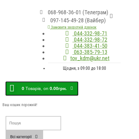
068-968-36-01 (Телеграм)
097-145-49-28 (Вайбер)
Замовити зворотній дзвінок
044-332-98-71
044-332-98-72
044-383-41-50
063-385-79-13
tov_kdm@ukr.net
Щодня, з 09:00 до 18:00
0
Товарів,
on
0.00грн.
Ваш кошик порожній!
Всі категорії