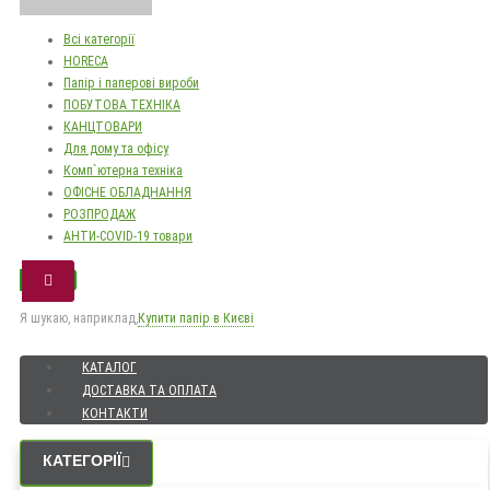
Всі категорії
HORECA
Папір і паперові вироби
ПОБУТОВА ТЕХНІКА
КАНЦТОВАРИ
Для дому та офісу
Комп`ютерна техніка
ОФІСНЕ ОБЛАДНАННЯ
РОЗПРОДАЖ
АНТИ-COVID-19 товари
Я шукаю, наприклад,
Купити папір в Києві
КАТАЛОГ
ДОСТАВКА ТА ОПЛАТА
КОНТАКТИ
КАТЕГОРІЇ