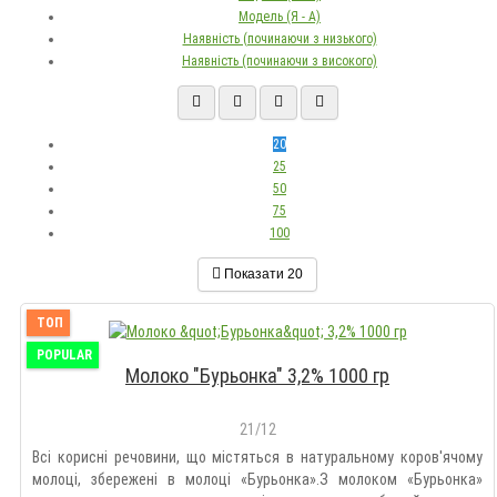
Модель (Я - А)
Наявність (починаючи з низького)
Наявність (починаючи з високого)
20
25
50
75
100
Показати
20
ТОП
POPULAR
Молоко "Бурьонка" 3,2% 1000 гр
21/12
Всі корисні речовини, що містяться в натуральному коров'ячому
молоці, збережені в молоці «Бурьонка».З молоком «Бурьонка»