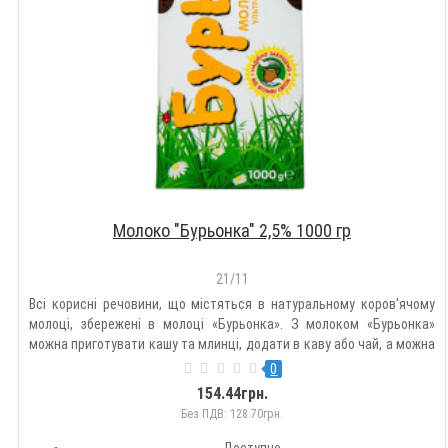
Молоко "Бурьонка" 2,5% 1000 гр
21/11
Всі корисні речовини, що містяться в натуральному коров'ячому
молоці, збережені в молоці «Бурьонка». З молоком «Бурьонка»
можна приготувати кашу та млинці, додати в каву або чай, а можна
просто випити склянку молока зі свіжою булочкою.Склад продукту:
0
молоко коров'яче.Харчова цінність на 100 г продук..
154.44грн.
Без ПДВ: 128.70грн.