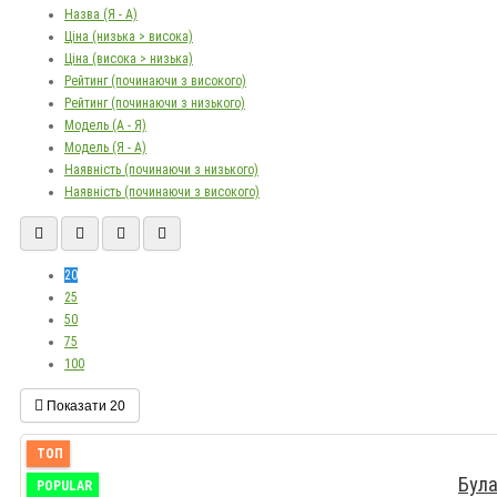
Назва (Я - А)
Ціна (низька > висока)
Ціна (висока > низька)
Рейтинг (починаючи з високого)
Рейтинг (починаючи з низького)
Модель (А - Я)
Модель (Я - А)
Наявність (починаючи з низького)
Наявність (починаючи з високого)
20
25
50
75
100
Показати
20
ТОП
Була
POPULAR