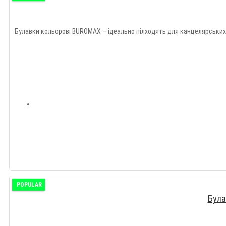
Булавки кольорові BUROMAX – ідеально пілходять для канцелярських і 
POPULAR
Була