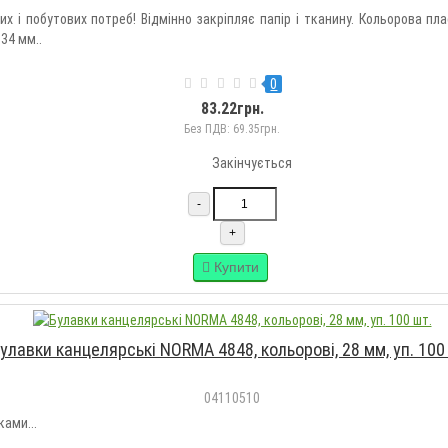
 і побутових потреб! Відмінно закріпляє папір і тканину. Кольорова пл
34 мм..
0
83.22грн.
Без ПДВ: 69.35грн.
Закінчується
-
+
Купити
улавки канцелярські NORMA 4848, кольорові, 28 мм, уп. 100
04110510
ами...