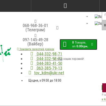
Порівняння товарів (0)
Закладки (0)
Мо
068-968-36-01
В
(Телеграм)
097-145-49-28
0
Товарів,
(Вайбер)
on
0.00грн.
Замовити зворотній дзвінок
044-332-98-71
044-332-98-72
Ваш кошик порожній!
044-383-41-50
063-385-79-13
tov_kdm@ukr.net
Щодня, з 09:00 до 18:00
Я ш
в К