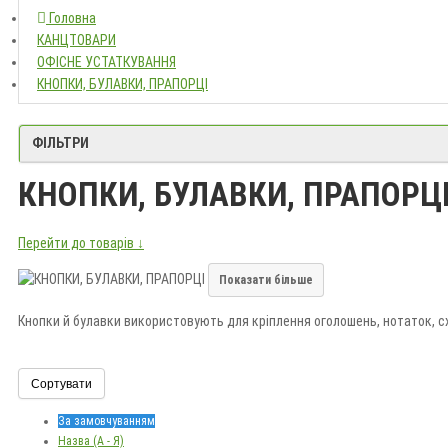
Головна
Головна
КАНЦТОВАРИ
КАНЦТОВАРИ
ОФІСНЕ УСТАТКУВАННЯ
ОФІСНЕ УСТАТКУВАННЯ
КНОПКИ, БУЛАВКИ, ПРАПОРЦІ
КНОПКИ, БУЛАВКИ, ПРАПОРЦІ
ФІЛЬТРИ
КНОПКИ, БУЛАВКИ, ПРАПОРЦ
Перейти до товарів ↓
Показати більше
Кнопки й булавки використовують для кріплення оголошень, нотаток, с
Під час вибору враховуйте форму, довжину вістря, колір і кількість в у
Сортувати
За замовчуванням
Назва (А - Я)