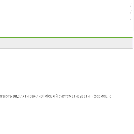
магають виділяти важливі місця й систематизувати інформацію.
тавкою по Україні.