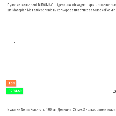
Булавки кольорові BUROMAX – ідеально пілходять для канцелярських
шт.Матеріал МеталОсобливість кольорова пластикова головкаРозмір 
ТОП
Б
POPULAR
Булавки NormaКількість: 100 шт.Довжина: 28 мм.З кольоровими головк