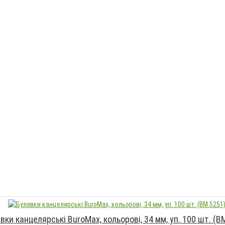
вки канцелярські BuroMax, кольорові, 34 мм, уп. 100 шт. (B