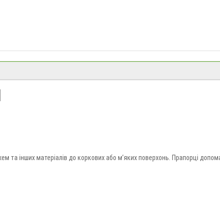
І
хем та інших матеріалів до коркових або м’яких поверхонь. Прапорці допо
паковці. Замовити кнопки, булавки та прапорці можна в «Долина Мрій» з дос