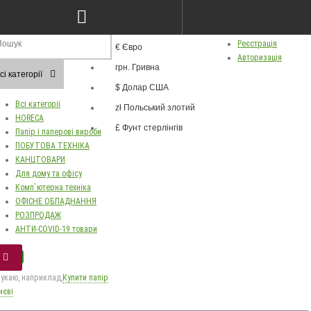
грн.
ва
Особистий кабінет
Валюта
Реєстрація
€ Євро
Russian
Авторизація
грн. Гривна
Українська
сі категорії
$ Долар США
Всі категорії
zł Польський злотий
HORECA
£ Фунт стерлінгів
Папір і паперові вироби
ПОБУТОВА ТЕХНІКА
КАНЦТОВАРИ
Для дому та офісу
Комп`ютерна техніка
ОФІСНЕ ОБЛАДНАННЯ
РОЗПРОДАЖ
АНТИ-COVID-19 товари
укаю, наприклад,
Купити папір
иєві