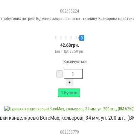
002698224
побутових потреб! Відмінно закріпляє папір і тканину. Кольорова пластико
0
42.60грн.
Без ПДВ: 35.50грн.
Закінчується
-
+
Купити
вки канцелярські BuroMax, кольорові, 34 мм, уп. 200 шт., (B
002656779