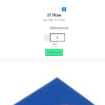
0
27.78грн.
Без ПДВ: 23.15грн.
Закінчується
-
+
Купити