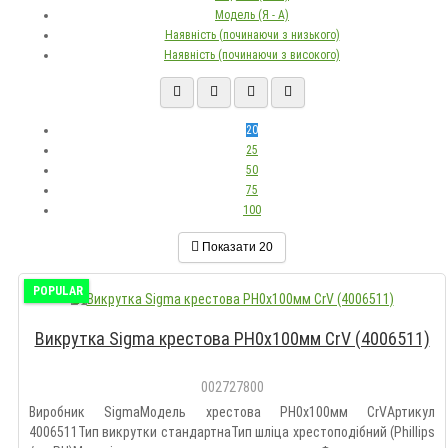
Модель (Я - А)
Наявність (починаючи з низького)
Наявність (починаючи з високого)
20
25
50
75
100
Показати
20
POPULAR
Викрутка Sigma крестова PH0x100мм СrV (4006511)
002727800
Виробник SigmaМодель хрестова PH0x100мм СrVАртикул
4006511Тип викрутки стандартнаТип шліца хрестоподібний (Phillips