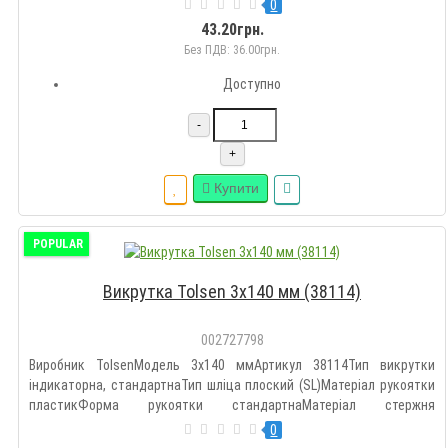
стандартнаМатеріал стержня сталь (хром-ванадієва)Довжина 38
0
ммКількість викруток 1 штДодатково магнітний
43.20грн.
наконечникХрестова (Philips/P..
Без ПДВ: 36.00грн.
Доступно
-
+
Купити
POPULAR
Викрутка Tolsen 3х140 мм (38114)
002727798
Виробник TolsenМодель 3х140 ммАртикул 38114Тип викрутки
індикаторна, стандартнаТип шліца плоский (SL)Матеріал рукоятки
пластикФорма рукоятки стандартнаМатеріал стержня
інструментальна стальДовжина 140 ммКількість викруток 1
0
штПлоска (Slotted/SL) 3Країна виробництва Китай..