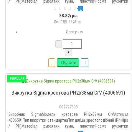
/ PH)Матеріал рукоятки гума, пластикФорма рукоятки
стандартнаМатеріал стержня сталь (хром-ванадієва)Довжина 100
0
ммКількість викруток 1 штДодатково магнітний
38.82грн.
наконечникХрестова (Philips..
Без ПДВ: 32.35грн.
Доступно
-
+
Купити
POPULAR
Викрутка Sigma крестова PH2x38мм СrV (4006591)
002727803
Виробник SigmaМодель хрестова PH2x38мм СrVАртикул
4006591Тип викрутки стандартнаТип шліца хрестоподібний (Phillips
/ PH)Матеріал рукоятки гума, пластикФорма рукоятки