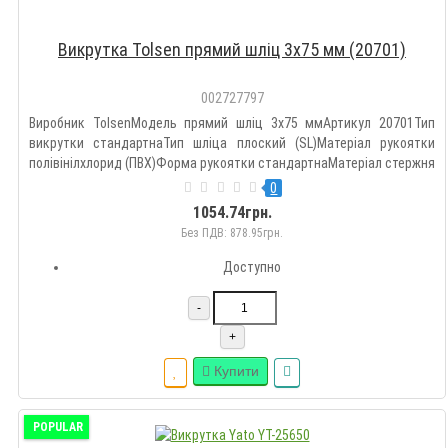
Викрутка Tolsen прямий шліц 3х75 мм (20701)
002727797
Виробник TolsenМодель прямий шліц 3х75 ммАртикул 20701Тип
викрутки стандартнаТип шліца плоский (SL)Матеріал рукоятки
полівінілхлорид (ПВХ)Форма рукоятки стандартнаМатеріал стержня
інструментальна стальДовжина 75 ммКількість викруток 1
0
штПлоска (Slotted/SL) 3Країна виробництва Китай..
1054.74грн.
Без ПДВ: 878.95грн.
Доступно
-
+
Купити
POPULAR