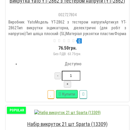
Викрутка Yato YT-2862 з тестером напруги (YT-2862)
002727804
Виробник YatoМодель YT-2862 з тестером напругиАртикул YT-
2862Тип викрутки індикаторна, діелектричні (для робіт з
напругою)Тип шліца плоский (SL)Матеріал рукоятки пластикФорма
рукоятки стандартнаМатеріал стержня стальКількість викруток 1
0
штПлоска (Slotted/SL) 3Країна виробництва Китай..
76.50грн.
Без ПДВ: 63.75грн.
Доступно
-
+
Купити
POPULAR
Набір викруток 21 шт Sparta (13309)