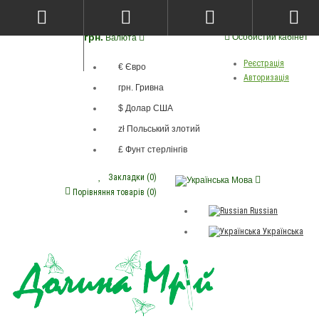
грн.
Особистий кабінет
Валюта
Реєстрація
€ Євро
Авторизація
грн. Гривна
$ Долар США
zł Польський злотий
£ Фунт стерлінгів
Закладки (0)
Мова
Порівняння товарів (0)
Russian
Українська