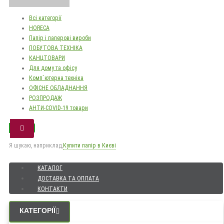
Всі категорії
HORECA
Папір і паперові вироби
ПОБУТОВА ТЕХНІКА
КАНЦТОВАРИ
Для дому та офісу
Комп`ютерна техніка
ОФІСНЕ ОБЛАДНАННЯ
РОЗПРОДАЖ
АНТИ-COVID-19 товари
Я шукаю, наприклад,
Купити папір в Києві
КАТАЛОГ
ДОСТАВКА ТА ОПЛАТА
КОНТАКТИ
КАТЕГОРІЇ