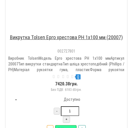
Викрутка Tolsen Ерго хрестова PH 1х100 мм (20007)
002727801
Виробник TolsenМодель Ерго хрестова PH 1х100 ммАртикул
20007Тип викрутки стандартнаТип шліца хрестоподібний (Phillips /
PH)Матеріал рукоятки гума, пластикФорма рукоятки
стандартнаМатеріал стержня сталь (хром-ванадієва)Довжина 100
0
ммКількість викруток 1 штДодатково магнітний
7420.38грн.
наконечникХрестова (Phili..
Без ПДВ: 6183.65грн.
Доступно
-
+