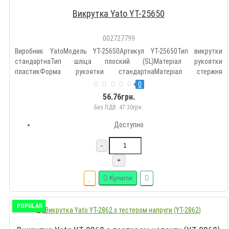
Викрутка Yato YT-25650
002727799
Виробник YatoМодель YT-25650Артикул YT-25650Тип викрутки
стандартнаТип шліца плоский (SL)Матеріал рукоятки
пластикФорма рукоятки стандартнаМатеріал стержня
стальДовжина 100 ммКількість викруток 1 штПлоска (Slotted/SL)
0
3Країна виробництва Китай..
56.76грн.
Без ПДВ: 47.30грн.
Доступно
-
+
Купити
POPULAR