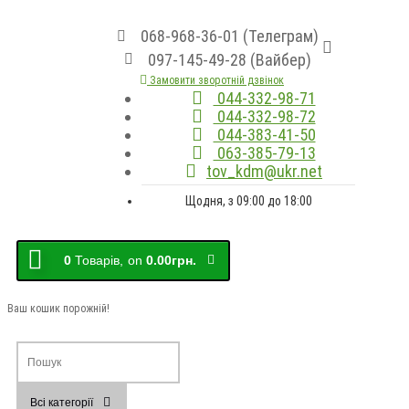
068-968-36-01 (Телеграм)
097-145-49-28 (Вайбер)
Замовити зворотній дзвінок
044-332-98-71
044-332-98-72
044-383-41-50
063-385-79-13
tov_kdm@ukr.net
Щодня, з 09:00 до 18:00
0
Товарів,
on
0.00грн.
Ваш кошик порожній!
Всі категорії