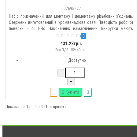
002695277
Набір призначений для монтажу і демонтажу різьбових з'єднань.
Стержень виготовлений з хромванадієва сталі. Твердість робочої
поверхні - 46 HRc. Наконечник намагнічений. Викрутки мають
двокомпонентну противоскользящую рукоятку ергономічної форми
0
з отвором для підвішування. Комплектація: викрутки з пр..
431.28грн.
Без ПДВ: 359.40грн.
Доступно
-
+
Купити
Показано з 1 по 9 із 9 (1 сторінок)