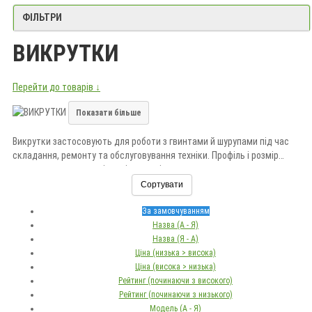
ФІЛЬТРИ
ВИКРУТКИ
Перейти до товарів ↓
Показати більше
Викрутки застосовують для роботи з гвинтами й шурупами під час
складання, ремонту та обслуговування техніки. Профіль і розмір
наконечника мають відповідати кріпленню.
Сортувати
Під час вибору враховуйте тип шліца, довжину стрижня, матеріал,
ізоляцію та зручність руків’я. Купити викрутку або набір можна в
За замовчуванням
«Долина Мрій».
Назва (А - Я)
Назва (Я - А)
Ціна (низька > висока)
Ціна (висока > низька)
Рейтинг (починаючи з високого)
Рейтинг (починаючи з низького)
Модель (А - Я)