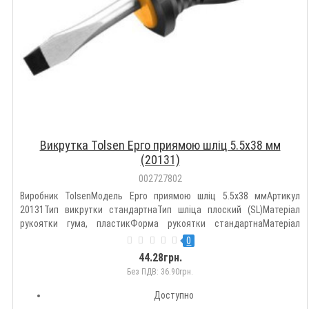
Викрутка Tolsen Ерго приямою шліц 5.5х38 мм
(20131)
002727802
Виробник TolsenМодель Ерго приямою шліц 5.5х38 ммАртикул
20131Тип викрутки стандартнаТип шліца плоский (SL)Матеріал
рукоятки гума, пластикФорма рукоятки стандартнаМатеріал
стержня сталь (хром-ванадієва)Довжина 38 ммКількість викруток
0
1 штДодатково магнітний наконечникПлоска (Slotted/SL) 5.5Країна
44.28грн.
ви..
Без ПДВ: 36.90грн.
Доступно