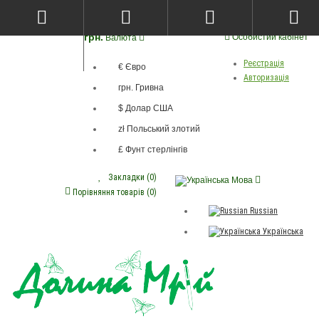
грн.
Особистий кабінет
Валюта
Реєстрація
€ Євро
Авторизація
грн. Гривна
$ Долар США
zł Польський злотий
£ Фунт стерлінгів
Закладки (0)
Мова
Порівняння товарів (0)
Russian
Українська