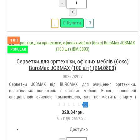
-
+
Купити
ТОП
POPULAR
Серветки для оргтехніки, офісних меблів (бокс)
BuroMax JOBMAX (100 шт) (BM.0803)
002678917
Серветки JOBMAX від BUROMAX для очищення оргтехніки,
пластикових поверхонь і офісних меблів. Вологі, просочені
спеціальною очисною композицією, яка не містить спирту і
триклозану. Дезінфікують. Виготовлені з нетканого матеріалу.
0
Усувають статичну електрику 100 шт. в тубі. Також, є запасний
320.04грн.
блок (ВМ...
Без ПДВ: 266.70грн.
Доступно