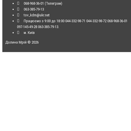
068-968-36-01 (Телеграм)
063-385-79-13
tov_kdm@ukr.net
Працюємо з 9:00 до 18:00 044-332-98-71 044-332-98-72 068-968-36-01
097-145-49-28 063-385-79-13.
м. Київ
Долина Мрій © 2026