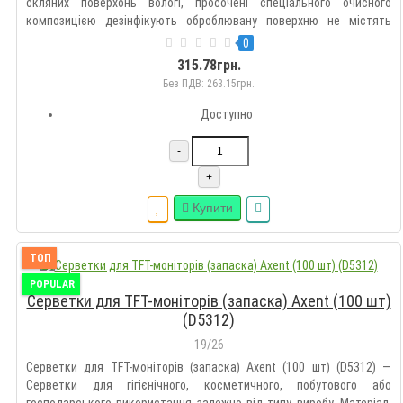
скляних поверхонь вологі, просочені спеціального очисного
композицією дезінфікують оброблювану поверхню не містять
спирту, безпечні для шкіри рук усувають статичну електрику розмір
0
серветки, 160х130 мм кількість в упаковці 100 шт уп..
315.78грн.
Без ПДВ: 263.15грн.
Доступно
-
+
Купити
ТОП
POPULAR
Серветки для TFT-моніторів (запаска) Axent (100 шт)
(D5312)
19/26
Серветки для TFT-моніторів (запаска) Axent (100 шт) (D5312) —
Серветки для гігієнічного, косметичного, побутового або
господарського використання залежно від типу виробу. Матеріал,