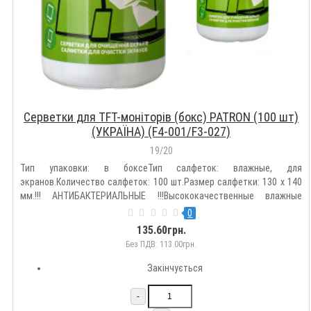
Серветки для TFT-моніторів (бокс) PATRON (100 шт)
(УКРАЇНА) (F4-001/F3-027)
19/20
Тип упаковки: в боксеТип салфеток: влажные, для
экранов.Количество салфеток: 100 шт.Размер салфетки: 130 х 140
мм.!!! АНТИБАКТЕРИАЛЬНЫЕ !!!Высококачественные влажные
салфетки для очистки TFT / LCD / LED и Plasma экранов,
0
мониторов, дисплеев ноутбуков, смартфонов, стекляных
135.60грн.
поверхностей. Эффективно ..
Без ПДВ: 113.00грн.
Закінчується
-