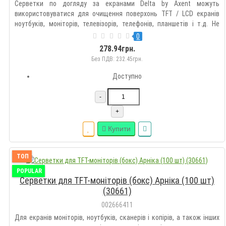
Серветки по догляду за екранами Delta by Axent можуть
використовуватися для очищення поверхонь TFT / LCD екранів
ноутбуків, моніторів, телевізорів, телефонів, планшетів і т.д. Не
містять спирту, не ушкоджують антиблікове покриття, не
0
залишають ворсинок і розводів. Матеріал - крепований папір -
278.94грн.
міцни..
Без ПДВ: 232.45грн.
Доступно
-
+
Купити
ТОП
POPULAR
Серветки для TFT-моніторів (бокс) Арніка (100 шт)
(30661)
002666411
Для екранів моніторів, ноутбуків, сканерів і копірів, а також інших