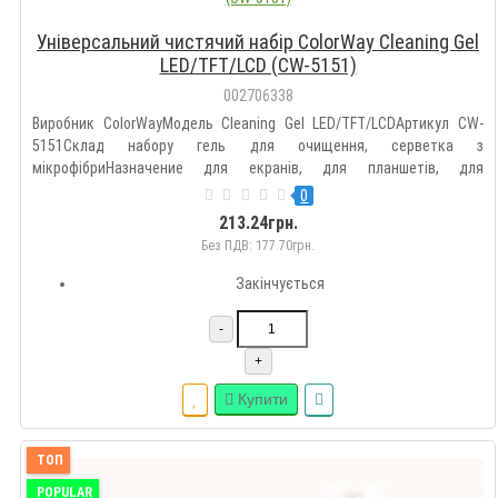
Універсальний чистячий набір ColorWay Cleaning Gel
LED/TFT/LCD (CW-5151)
002706338
Виробник ColorWayМодель Cleaning Gel LED/TFT/LCDАртикул CW-
5151Склад набору гель для очищення, серветка з
мікрофібриНазначение для екранів, для планшетів, для
ноутбуківТип Чистячий набірКраїна виробництва КитайГарантія, міс
0
0УКТЗЕД 3402209000...
213.24грн.
Без ПДВ: 177.70грн.
Закінчується
-
+
Купити
ТОП
POPULAR