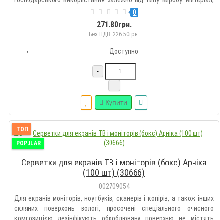
розмір, кількість, кількість шарів і наявність просочення зазначені
0
в назві товару та на упаковці. Для вологих серветок..
271.80грн.
Без ПДВ: 226.50грн.
Доступно
-
+
Купити
ТОП
POPULAR
Серветки для екранів ТВ і моніторів (бокс) Арніка
(100 шт) (30666)
002709054
Для екранів моніторів, ноутбуків, сканерів і копірів, а також інших
скляних поверхонь вологі, просочені спеціального очисного
композицією дезінфікують оброблювану поверхню не містять