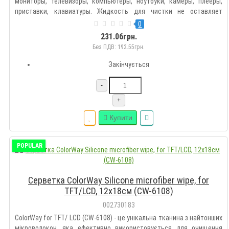
мониторы, телевизоры, компьютеры, ноутбуки, камеры, плееры,
приставки, клавиатуры. Жидкость для чистки не оставляет
разводов, не повреждает поверхность экрана, а также создает
0
антистатическое и антибактериальное покрытие. Салфетка
231.06грн.
обладает высо..
Без ПДВ: 192.55грн.
Закінчується
-
+
Купити
POPULAR
Серветка ColorWay Silicone microfiber wipe, for
TFT/LCD, 12х18см (CW-6108)
002730183
ColorWay for TFT/ LCD (CW-6108) - це унікальна тканина з найтонших
мікроволокон, яка ефективно використовується для очищення