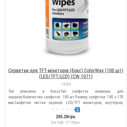
Серветки для TFT-моніторів (бокс) ColorWay (100 шт)
(LED/TFT/LCD) (CW-1071)
19/04
Тип упаковки: в боксеТип салфеток: влажные, для
экранов.Количество салфеток: 100 шт.Размер салфетки: 140 х 170
мм.Салфетки чистки экранов: LCD/TFT мониторов, ноутбуков,
телевизоров, мобильных телефонов, фотокамер и прочих
0
поверхностей из стекла. Для удаления пыли и грязи с поверхности
205.20грн.
необходимо сня..
Без ПДВ: 171.00грн.