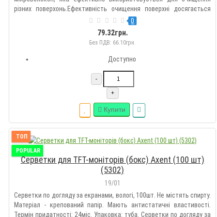
різних поверхонь.Ефективність очищення поверхні досягається
завдяки капілярному ефекту між мікроволокнами ColorWay for TFT/
0
LCD (CW-6108).- мікроволоконні тканини вбирають при..
79.32грн.
Без ПДВ: 66.10грн.
Доступно
-
+
Купити
ТОП
POPULAR
Серветки для TFT-моніторів (бокс) Axent (100 шт)
(5302)
19/01
Серветки по догляду за екранами, вологі, 100шт. Не містять спирту.
Матеріал - крепований папір. Мають антистатичні властивості.
Термін придатності: 24міс. Упаковка: туба. Серветки по догляду за