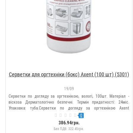
Серветки для оргтехніки (бокс) Axent (100 шт) (5301)
19/09
Серветки по догляду за оргтехнікою, вологі, 100шт. Матеріал -
віскоза Дерматологічно безпечні. Термін придатності: 24міс.
Упаковка: туба.Серветки по догляду за оргтехнікою Axent
ефективно і дбайливо очищають поверхню оргтехніки та офісних
0
меблів. Підходять для матових і глянцевих поверхонь. Відповід..
386.94грн.
Без ПДВ: 322.45грн.