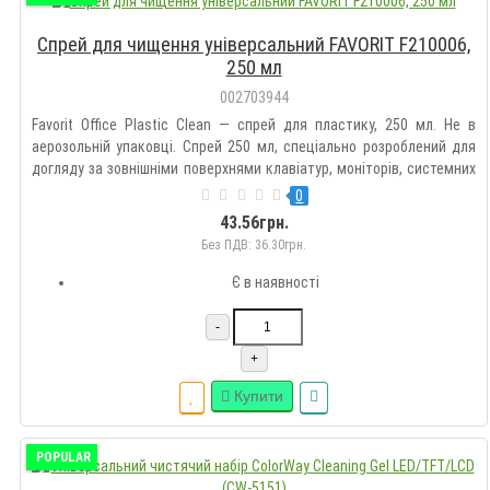
Спрей для чищення універсальний FAVORIT F210006,
250 мл
002703944
Favorit Office Plastic Clean — спрей для пластику, 250 мл. Не в
аерозольній упаковці. Спрей 250 мл, спеціально розроблений для
догляду за зовнішніми поверхнями клавіатур, моніторів, системних
блоків, копіювальних і телефонних апаратів, а також іншого
0
офісного обладнання та побутової техніки, з ураху..
43.56грн.
Без ПДВ: 36.30грн.
Є в наявності
-
+
Купити
POPULAR