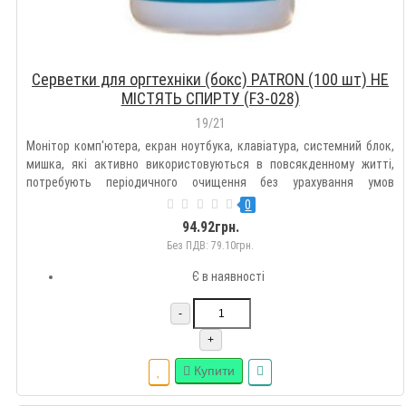
Серветки для оргтехніки (бокс) PATRON (100 шт) НЕ
МІСТЯТЬ СПИРТУ (F3-028)
19/21
Монітор комп'ютера, екран ноутбука, клавіатура, системний блок,
мишка, які активно використовуються в повсякденному житті,
потребують періодичного очищення без урахування умов
експлуатації.PATRON F3-028 - це високоякісні вологі серветки від
0
виробника Patron для очищення комп'ютерів, телефонів, клаві..
94.92грн.
Без ПДВ: 79.10грн.
Є в наявності
-
+
Купити