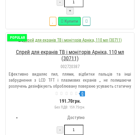
-
+
Купити
POPULAR
Спрей для екранів ТВ і моніторів Арніка, 110 мл
(30711)
002720387
Ефективно видаляє пил, плями, відбитки пальців та інші
забруднення з LCD TFT і плазмових екранів ,, не полишаючи
розлучень дезінфікують оброблювану поверхню усувають статичну
електрику 110 мл.Штрих код 4820096442685UKTVED
0
3402Особливість -Тип спрейВид для екранівКількість, обьем 110
191.70грн.
мл...
Без ПДВ: 159.75грн.
Доступно
-