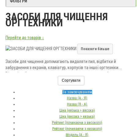
ФІЛЬТРИ
ЗАСОБИ ДЛЯ ЧИЩЕННЯ
ОРГТЕХНИКИ
Перейти до товарів ↓
Показати більше
Засоби для чищення допомагають видаляти пил, відбитки й
забруднення з екранів, клавіатур, корпусів та іншої оргтехніки.
Відповідний склад дає змогу доглядати за поверхнями без
пошкоджень.
Сортувати
Перед застосуванням перевірте призначення засобу, сумісність із
матеріалом і рекомендації виробника техніки. Купити засоби можна в
За замовчуванням
«Долина Мрій».
Назва (А - Я)
Назва (Я - А)
Ціна (низька > висока)
Ціна (висока > низька)
Рейтинг (починаючи з високого)
Рейтинг (починаючи з низького)
Модель (А - Я)