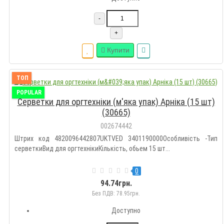
-
+
Купити
ТОП
POPULAR
Серветки для оргтехніки (м'яка упак) Арніка (15 шт)
(30665)
002674442
Штрих код 4820096442807UKTVED 3401190000Особливість -Тип
серветкиВид для оргтехнікиКількість, обьем 15 шт...
0
94.74грн.
Без ПДВ: 78.95грн.
Доступно