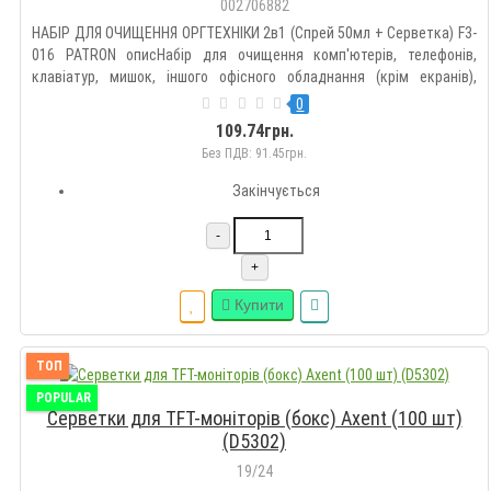
002706882
НАБІР ДЛЯ ОЧИЩЕННЯ ОРГТЕХНІКИ 2в1 (Спрей 50мл + Серветка) F3-
016 PATRON описНабір для очищення комп'ютерів, телефонів,
клавіатур, мишок, іншого офісного обладнання (крім екранів),
пластикових і металевих поверхонь. Дбайливо і ефективно видаляє
0
пил, плями, відбитки пальців та інші забруднення. Спрей ..
109.74грн.
Без ПДВ: 91.45грн.
Закінчується
-
+
Купити
ТОП
POPULAR
Серветки для TFT-моніторів (бокс) Axent (100 шт)
(D5302)
19/24