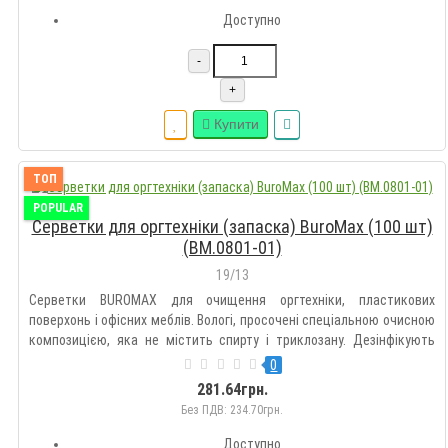
Доступно
-
+
Купити
ТОП
POPULAR
Серветки для оргтехніки (запаска) BuroMax (100 шт)
(BM.0801-01)
19/13
Серветки BUROMAX для очищення оргтехніки, пластикових
поверхонь і офісних меблів. Вологі, просочені спеціальною очисною
композицією, яка не містить спирту і триклозану. Дезінфікують
оброблювану поверхню і безпечні для шкіри рук. Усувають
0
статичну електрику. Виготовлені з біорозчинного матеріалу на о..
281.64грн.
Без ПДВ: 234.70грн.
Доступно