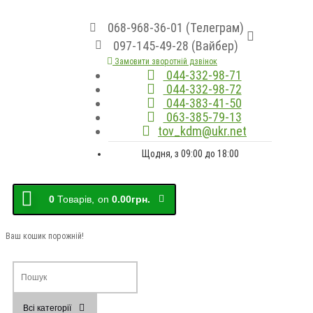
068-968-36-01 (Телеграм)
097-145-49-28 (Вайбер)
Замовити зворотній дзвінок
044-332-98-71
044-332-98-72
044-383-41-50
063-385-79-13
tov_kdm@ukr.net
Щодня, з 09:00 до 18:00
0
Товарів,
on
0.00грн.
Ваш кошик порожній!
Всі категорії