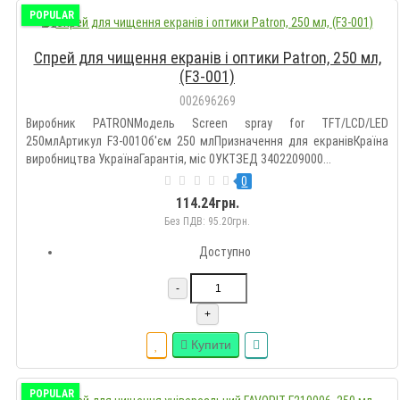
POPULAR
Спрей для чищення екранів і оптики Patron, 250 мл,
(F3-001)
002696269
Виробник PATRONМодель Screen spray for TFT/LCD/LED
250млАртикул F3-001Об'єм 250 млПризначення для екранівКраїна
виробництва УкраїнаГарантія, міс 0УКТЗЕД 3402209000...
0
114.24грн.
Без ПДВ: 95.20грн.
Доступно
-
+
Купити
POPULAR