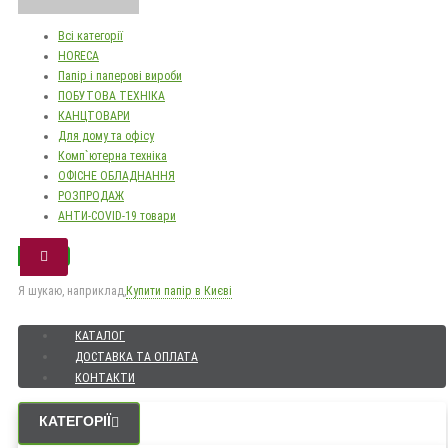
Всі категорії
HORECA
Папір і паперові вироби
ПОБУТОВА ТЕХНІКА
КАНЦТОВАРИ
Для дому та офісу
Комп`ютерна техніка
ОФІСНЕ ОБЛАДНАННЯ
РОЗПРОДАЖ
АНТИ-COVID-19 товари
Я шукаю, наприклад,
Купити папір в Києві
КАТАЛОГ
ДОСТАВКА ТА ОПЛАТА
КОНТАКТИ
КАТЕГОРІЇ