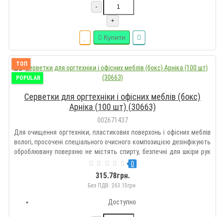
-
+
Купити
ТОП
POPULAR
Серветки для оргтехніки і офісних меблів (бокс)
Арніка (100 шт) (30663)
002671437
Для очищення оргтехніки, пластикових поверхонь і офісних меблів
вологі, просочені спеціального очисного композицією дезінфікують
оброблювану поверхню не містять спирту, безпечні для шкіри рук
усувають статичну електрику розмір серветки, 160х130 мм
0
кількість в упаковці 100 шт упаковка - туба..
315.78грн.
Без ПДВ: 263.15грн.
Доступно