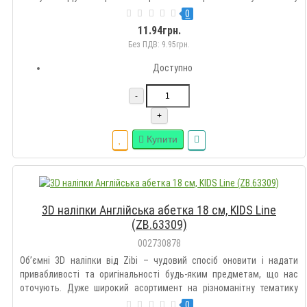
дозволить підібрати такі наклейки кожному на свій смак.
0
Оздоблюйте гаджети, зошити, блокноти, щоденники, пенали,
11.94грн.
рюкзак..
Без ПДВ: 9.95грн.
Доступно
-
+
Купити
3D наліпки Англійська абетка 18 см, KIDS Line
(ZB.63309)
002730878
Об’ємні 3D наліпки від Zibi – чудовий спосіб оновити і надати
привабливості та оригінальності будь-яким предметам, що нас
оточують. Дуже широкий асортимент на різноманітну тематику
дозволить підібрати такі наклейки кожному на свій смак.
0