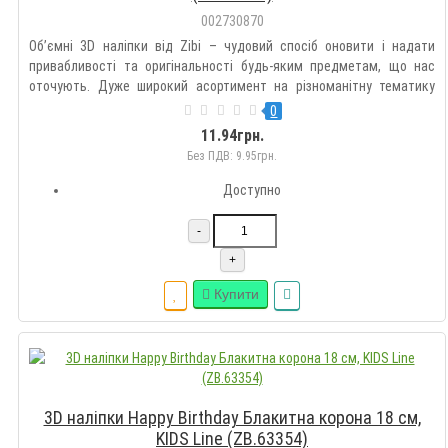
002730870
Об’ємні 3D наліпки від Zibi – чудовий спосіб оновити і надати
привабливості та оригінальності будь-яким предметам, що нас
оточують. Дуже широкий асортимент на різноманітну тематику
дозволить підібрати такі наклейки кожному на свій смак.
0
Оздоблюйте гаджети, зошити, блокноти, щоденники, пенали,
11.94грн.
рюкзак..
Без ПДВ: 9.95грн.
Доступно
-
+
Купити
3D наліпки Happy Birthday Блакитна корона 18 см,
KIDS Line (ZB.63354)