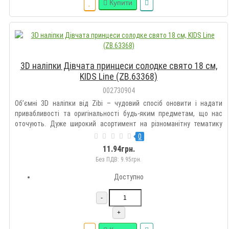
Купити
3D наліпки Дівчата принцеси солодке свято 18 см,
KIDS Line (ZB.63368)
002730904
Об’ємні 3D наліпки від Zibi – чудовий спосіб оновити і надати
привабливості та оригінальності будь-яким предметам, що нас
оточують. Дуже широкий асортимент на різноманітну тематику
дозволить підібрати такі наклейки кожному на свій смак.
0
Оздоблюйте гаджети, зошити, блокноти, щоденники, пенали,
11.94грн.
рюкзак..
Без ПДВ: 9.95грн.
Доступно
-
+