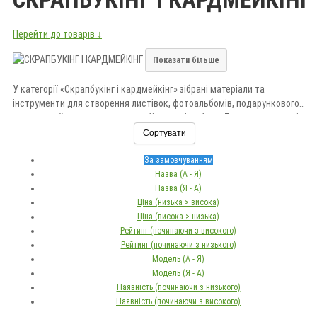
Перейти до товарів ↓
Показати більше
У категорії «Скрапбукінг і кардмейкінг» зібрані матеріали та
інструменти для створення листівок, фотоальбомів, подарункового
пакування й декоративних виробів ручної роботи. Тут представлені
папір, наліпки, висічки, штампи, чорнила, стрічки та інші товари для
Сортувати
Обирайте матеріали для оформлення фотографій, запрошень,
творчості.
конвертів, блокнотів і подарунків. Замовляйте товари для скрапбукінгу
За замовчуванням
й кардмейкінгу в «Долина Мрій» з доставкою по Україні.
Назва (А - Я)
Назва (Я - А)
Ціна (низька > висока)
Ціна (висока > низька)
Рейтинг (починаючи з високого)
Рейтинг (починаючи з низького)
Модель (А - Я)
Модель (Я - А)
Наявність (починаючи з низького)
Наявність (починаючи з високого)