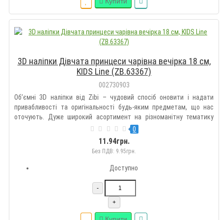
Купити
3D наліпки Дівчата принцеси чарівна вечірка 18 см,
KIDS Line (ZB.63367)
002730903
Об’ємні 3D наліпки від Zibi – чудовий спосіб оновити і надати
привабливості та оригінальності будь-яким предметам, що нас
оточують. Дуже широкий асортимент на різноманітну тематику
дозволить підібрати такі наклейки кожному на свій смак.
0
Оздоблюйте гаджети, зошити, блокноти, щоденники, пенали,
11.94грн.
рюкзак..
Без ПДВ: 9.95грн.
Доступно
-
+
Купити