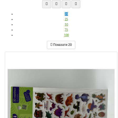
20
25
50
75
100
Показати
20