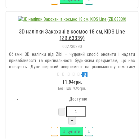
3D наліпки Закохані в космос 18 см, KIDS Line
(ZB.63339)
002730890
Об’ємні 3D наліпки від Zibi – чудовий спосіб оновити і надати
привабливості та оригінальності будь-яким предметам, що нас
оточують. Дуже широкий асортимент на різноманітну тематику
дозволить підібрати такі наклейки кожному на свій смак.
0
Оздоблюйте гаджети, зошити, блокноти, щоденники, пенали,
11.94грн.
рюкзак..
Без ПДВ: 9.95грн.
Доступно
-
+
Купити