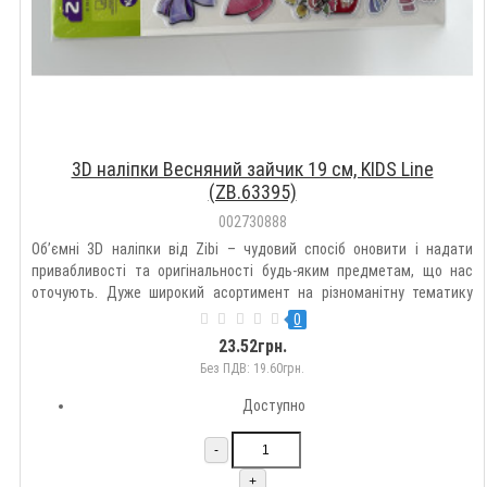
3D наліпки Весняний зайчик 19 см, KIDS Line
(ZB.63395)
002730888
Об’ємні 3D наліпки від Zibi – чудовий спосіб оновити і надати
привабливості та оригінальності будь-яким предметам, що нас
оточують. Дуже широкий асортимент на різноманітну тематику
дозволить підібрати такі наклейки кожному на свій смак.
0
Оздоблюйте гаджети, зошити, блокноти, щоденники, пенали,
23.52грн.
рюкзак..
Без ПДВ: 19.60грн.
Доступно
-
+