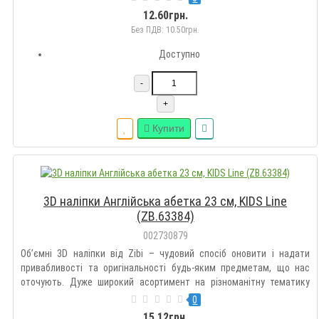
Оздоблюйте гаджети, зошити, блокноти, щоденники, пенали,
12.60грн.
рюкзак..
Без ПДВ: 10.50грн.
Доступно
-
+
Купити
3D наліпки Англійська абетка 23 см, KIDS Line
(ZB.63384)
002730879
Об’ємні 3D наліпки від Zibi – чудовий спосіб оновити і надати
привабливості та оригінальності будь-яким предметам, що нас
оточують. Дуже широкий асортимент на різноманітну тематику
дозволить підібрати такі наклейки кожному на свій смак.
0
Оздоблюйте гаджети, зошити, блокноти, щоденники, пенали,
15.12грн.