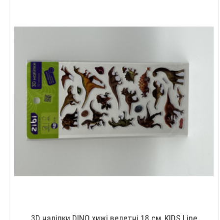
3D наліпки DINO хижі велетні 18 см, KIDS Line