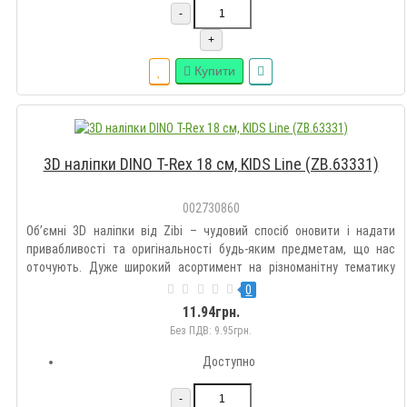
-
+
Купити
3D наліпки DINO T-Rex 18 см, KIDS Line (ZB.63331)
002730860
Об’ємні 3D наліпки від Zibi – чудовий спосіб оновити і надати
привабливості та оригінальності будь-яким предметам, що нас
оточують. Дуже широкий асортимент на різноманітну тематику
дозволить підібрати такі наклейки кожному на свій смак.
0
Оздоблюйте гаджети, зошити, блокноти, щоденники, пенали,
11.94грн.
рюкзак..
Без ПДВ: 9.95грн.
Доступно
-