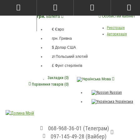
грн.
Особистий кабінет
Валюта
Реєстрація
€ Євро
Авторизація
грн. Гривна
$ Долар США
zł Польський злотий
£ Фунт стерлінгів
Закладки (0)
Мова
Порівняння товарів (0)
Russian
Українська
068-968-36-01 (Телеграм)
097-145-49-28 (Вайбер)