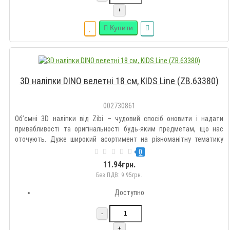
+
Купити
3D наліпки DINO велетні 18 см, KIDS Line (ZB.63380)
002730861
Об’ємні 3D наліпки від Zibi – чудовий спосіб оновити і надати
привабливості та оригінальності будь-яким предметам, що нас
оточують. Дуже широкий асортимент на різноманітну тематику
дозволить підібрати такі наклейки кожному на свій смак.
0
Оздоблюйте гаджети, зошити, блокноти, щоденники, пенали,
11.94грн.
рюкзак..
Без ПДВ: 9.95грн.
Доступно
-
+