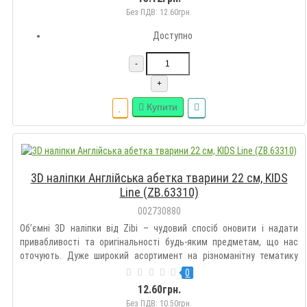
рюкзак..
Без ПДВ: 12.60грн.
Доступно
-
+
Купити
3D наліпки Англійська абетка тварини 22 см, KIDS
Line (ZB.63310)
002730880
Об’ємні 3D наліпки від Zibi – чудовий спосіб оновити і надати
привабливості та оригінальності будь-яким предметам, що нас
оточують. Дуже широкий асортимент на різноманітну тематику
дозволить підібрати такі наклейки кожному на свій смак.
0
Оздоблюйте гаджети, зошити, блокноти, щоденники, пенали,
12.60грн.
рюкзак..
Без ПДВ: 10.50грн.