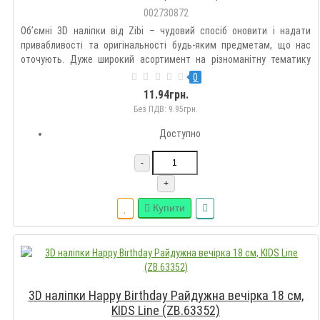
002730872
Об’ємні 3D наліпки від Zibi – чудовий спосіб оновити і надати
привабливості та оригінальності будь-яким предметам, що нас
оточують. Дуже широкий асортимент на різноманітну тематику
дозволить підібрати такі наклейки кожному на свій смак.
0
Оздоблюйте гаджети, зошити, блокноти, щоденники, пенали,
11.94грн.
рюкзак..
Без ПДВ: 9.95грн.
Доступно
-
+
Купити
3D наліпки Happy Birthday Райдужна вечірка 18 см,
KIDS Line (ZB.63352)