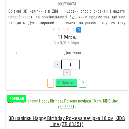
002730874
Об’ємні 3D наліпки від Zibi – чудовий спосіб оновити і надати
привабливості та оригінальності будь-яким предметам, що нас
оточують. Дуже широкий асортимент на різноманітну тематику
дозволить підібрати такі наклейки кожному на свій смак.
0
Оздоблюйте гаджети, зошити, блокноти, щоденники, пенали,
11.94грн.
рюкзак..
Без ПДВ: 9.95грн.
Доступно
-
+
Купити
POPULAR
3D наліпки Happy Birthday Рожева вечірка 18 см, KIDS
Line (ZB.63351)