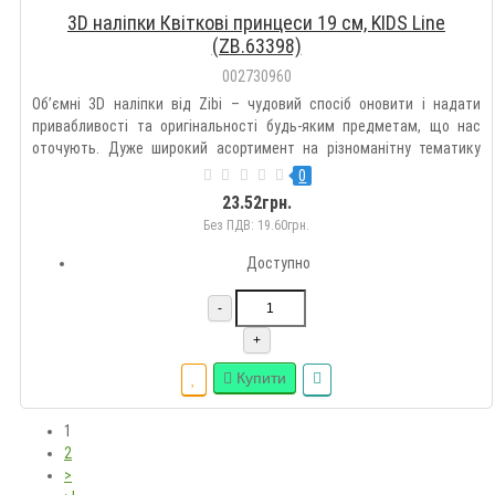
3D наліпки Квіткові принцеси 19 см, KIDS Line
(ZB.63398)
002730960
Об’ємні 3D наліпки від Zibi – чудовий спосіб оновити і надати
привабливості та оригінальності будь-яким предметам, що нас
оточують. Дуже широкий асортимент на різноманітну тематику
дозволить підібрати такі наклейки кожному на свій смак.
0
Оздоблюйте гаджети, зошити, блокноти, щоденники, пенали,
23.52грн.
рюкзак..
Без ПДВ: 19.60грн.
Доступно
-
+
Купити
1
2
>