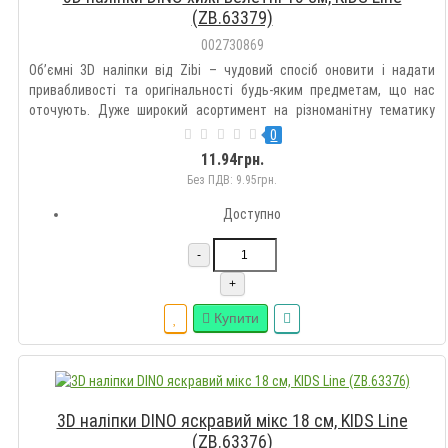
(ZB.63379)
002730869
Об’ємні 3D наліпки від Zibi – чудовий спосіб оновити і надати
привабливості та оригінальності будь-яким предметам, що нас
оточують. Дуже широкий асортимент на різноманітну тематику
дозволить підібрати такі наклейки кожному на свій смак.
0
Оздоблюйте гаджети, зошити, блокноти, щоденники, пенали,
11.94грн.
рюкзак..
Без ПДВ: 9.95грн.
Доступно
-
+
Купити
3D наліпки DINO яскравий мікс 18 см, KIDS Line
(ZB.63376)