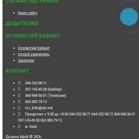
СЛУЖБА ПІДТРИМКИ
Карта сайту
ДОДАТКОВО
ОСОБИСТИЙ КАБІНЕТ
Особистий Кабінет
Історія замовлень
Закладки
КОНТАКТ
044-332-98-71
097-145-49-28 (Вайбер)
068-968-36-01 (Телеграм)
063-385-79-13
tov_kdm@ukr.net
Працюємо з 9:00 до 18:00 044-332-98-71 044-332-98-72 068-968-36-01
097-145-49-28 063-385-79-13.
м. Київ
Долина Мрій © 2026