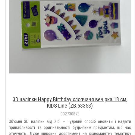
3D наліпки Happy Birthday хлопчачя вечірка 18 см,
KIDS Line (ZB.63353)
002730873
Об’ємні 3D наліпки від Zibi – чудовий спосіб оновити і надати
привабливості та оригінальності будь-яким предметам, що нас
оточують. Дуже широкий асортимент на різноманітну тематику