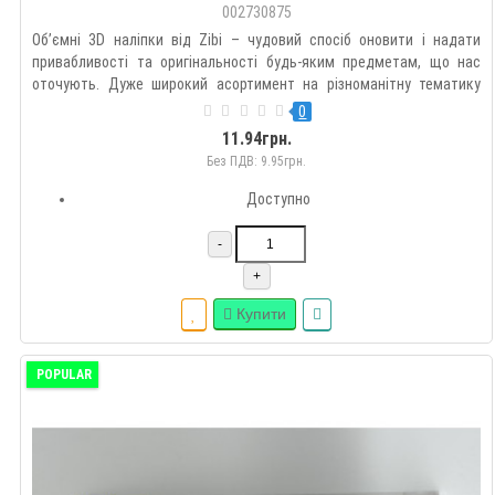
002730875
Об’ємні 3D наліпки від Zibi – чудовий спосіб оновити і надати
привабливості та оригінальності будь-яким предметам, що нас
оточують. Дуже широкий асортимент на різноманітну тематику
дозволить підібрати такі наклейки кожному на свій смак.
0
Оздоблюйте гаджети, зошити, блокноти, щоденники, пенали,
11.94грн.
рюкзак..
Без ПДВ: 9.95грн.
Доступно
-
+
Купити
POPULAR