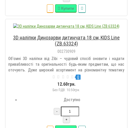
Купити
3D наліпки Динозарви дитинчата 18 см, KIDS Line
(ZB.63324)
002730909
Об’ємні 3D наліпки від Zibi – чудовий спосіб оновити і надати
привабливості та оригінальності будь-яким предметам, що нас
оточують. Дуже широкий асортимент на різноманітну тематику
дозволить підібрати такі наклейки кожному на свій смак.
0
Оздоблюйте гаджети, зошити, блокноти, щоденники, пенали,
12.60грн.
рюкзак..
Без ПДВ: 10.50грн.
Доступно
-
+