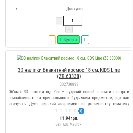
Доступно
-
+
Купити
3D наліпки Блакитний космос 18 см, KIDS Line
(ZB.63338)
002730893
Об’ємні 3D наліпки від Zibi – чудовий спосіб оновити і надати
привабливості та оригінальності будь-яким предметам, що нас
оточують. Дуже широкий асортимент на різноманітну тематику
дозволить підібрати такі наклейки кожному на свій смак.
0
Оздоблюйте гаджети, зошити, блокноти, щоденники, пенали,
11.94грн.
рюкзак..
Без ПДВ: 9.95грн.