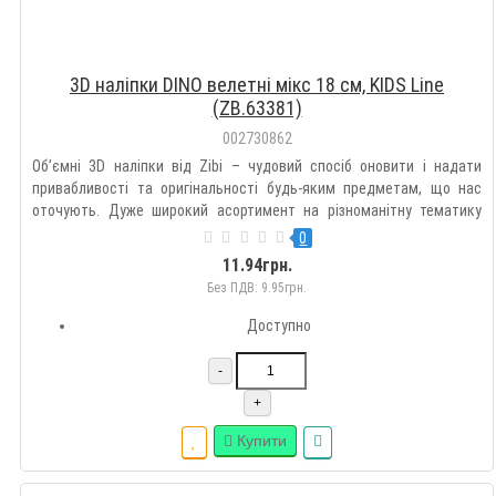
3D наліпки DINO велетні мікс 18 см, KIDS Line
(ZB.63381)
002730862
Об’ємні 3D наліпки від Zibi – чудовий спосіб оновити і надати
привабливості та оригінальності будь-яким предметам, що нас
оточують. Дуже широкий асортимент на різноманітну тематику
дозволить підібрати такі наклейки кожному на свій смак.
0
Оздоблюйте гаджети, зошити, блокноти, щоденники, пенали,
11.94грн.
рюкзак..
Без ПДВ: 9.95грн.
Доступно
-
+
Купити