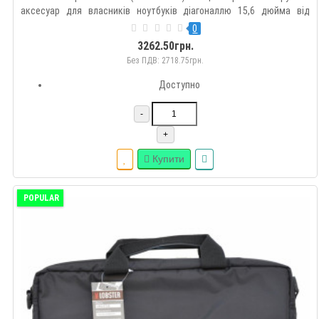
аксесуар для власників ноутбуків діагоналлю 15,6 дюйма від
компанії Lenovo. Сумка створена для безпечного транспортування
0
ноутбука в дорозі, у тому числі й під час перельоту. У T..
3262.50грн.
Без ПДВ: 2718.75грн.
Доступно
-
+
Купити
POPULAR