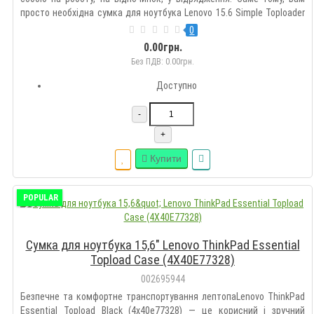
просто необхідна сумка для ноутбука Lenovo 15.6 Simple Toploader
T1050. Вона виготовлена зі спеціального міцного матеріалу,
0
забезпечуючи надійний захист від пошкоджень, вол..
0.00грн.
Без ПДВ: 0.00грн.
Доступно
-
+
Купити
POPULAR
Сумка для ноутбука 15,6" Lenovo ThinkPad Essential
Topload Case (4X40E77328)
002695944
Безпечне та комфортне транспортування лептопаLenovo ThinkPad
Essential Topload Black (4x40e77328) — це корисний і зручний