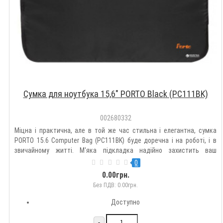
Сумка для ноутбука 15,6" PORTO Black (PC111BK)
002680332
Міцна і практична, але в той же час стильна і елегантна, сумка
PORTO 15.6 Computer Bag (PC111BK) буде доречна і на роботі, і в
звичайному житті. М'яка підкладка надійно захистить ваш
мобільний комп'ютер від мінливості шляху. Це ідеальний вибір для
0
професійних користувачів, які проводять багато часу ..
0.00грн.
Без ПДВ: 0.00грн.
Доступно
-