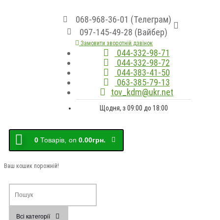
068-968-36-01 (Телеграм)
097-145-49-28 (Вайбер)
Замовити зворотній дзвінок
044-332-98-71
044-332-98-72
044-383-41-50
063-385-79-13
tov_kdm@ukr.net
Щодня, з 09:00 до 18:00
0
Товарів,
on
0.00грн.
Ваш кошик порожній!
Всі категорії