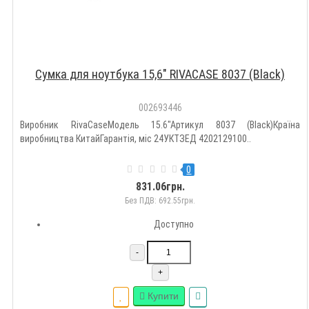
Сумка для ноутбука 15,6" RIVACASE 8037 (Black)
002693446
Виробник RivaCaseМодель 15.6"Артикул 8037 (Black)Країна
виробництва КитайГарантія, міс 24УКТЗЕД 4202129100..
0
831.06грн.
Без ПДВ: 692.55грн.
Доступно
-
+
Купити