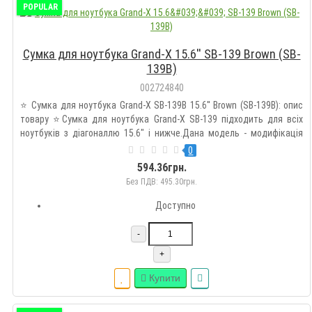
POPULAR
Сумка для ноутбука Grand-X 15.6'' SB-139 Brown (SB-
139B)
002724840
⭐ Сумка для ноутбука Grand-X SB-139B 15.6'' Brown (SB-139B): опис
товару ⭐Сумка для ноутбука Grand-X SB-139 підходить для всіх
ноутбуків з діагоналлю 15.6" і нижче.Дана модель - модифікація
популярної сумки SB-129 для тих, хто втомився від сумок чорного
0
кольору і тактильних відчуттів сумок з нейлону..
594.36грн.
Без ПДВ: 495.30грн.
Доступно
-
+
Купити