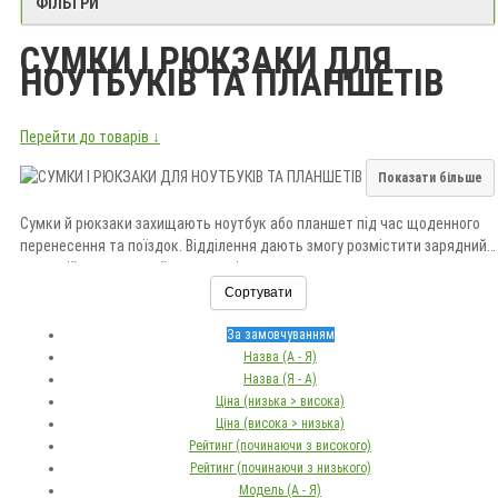
ФІЛЬТРИ
СУМКИ І РЮКЗАКИ ДЛЯ
НОУТБУКІВ ТА ПЛАНШЕТІВ
Перейти до товарів ↓
Показати більше
Сумки й рюкзаки захищають ноутбук або планшет під час щоденного
перенесення та поїздок. Відділення дають змогу розмістити зарядний
пристрій, документи й додаткові аксесуари.
Сортувати
Обирайте модель за діагоналлю пристрою, рівнем захисту, місткістю,
матеріалом і способом носіння. Купити сумку можна в «Долина Мрій».
За замовчуванням
Назва (А - Я)
Назва (Я - А)
Ціна (низька > висока)
Ціна (висока > низька)
Рейтинг (починаючи з високого)
Рейтинг (починаючи з низького)
Модель (А - Я)