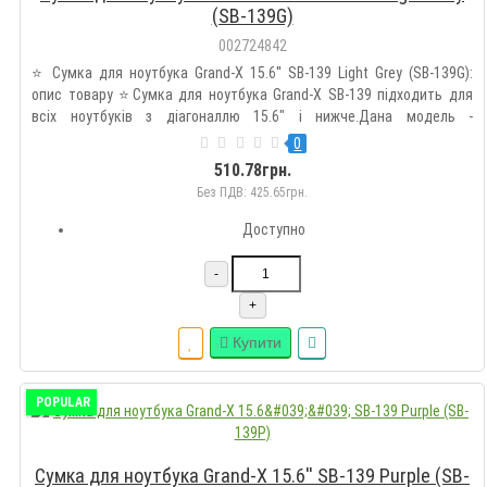
(SB-139G)
002724842
⭐ Сумка для ноутбука Grand-X 15.6'' SB-139 Light Grey (SB-139G):
опис товару ⭐Сумка для ноутбука Grand-X SB-139 підходить для
всіх ноутбуків з діагоналлю 15.6" і нижче.Дана модель -
модифікація популярної сумки SB-129 для тих, хто втомився від
0
сумок чорного кольору і тактильних відчуттів сумок з ней..
510.78грн.
Без ПДВ: 425.65грн.
Доступно
-
+
Купити
POPULAR
Сумка для ноутбука Grand-X 15.6'' SB-139 Purple (SB-