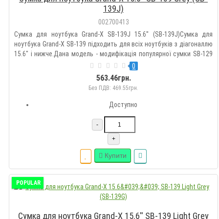
139J)
002700413
Сумка для ноутбука Grand-X SB-139J 15.6'' (SB-139J)Сумка для
ноутбука Grand-X SB-139 підходить для всіх ноутбуків з діагоналлю
15.6" і нижче.Дана модель - модифікація популярної сумки SB-129
для тих, хто втомився від сумок чорного кольору і тактильних
0
відчуттів сумок з нейлону і поліуретанів.Сумка д..
563.46грн.
Без ПДВ: 469.55грн.
Доступно
-
+
Купити
POPULAR
Сумка для ноутбука Grand-X 15.6'' SB-139 Light Grey