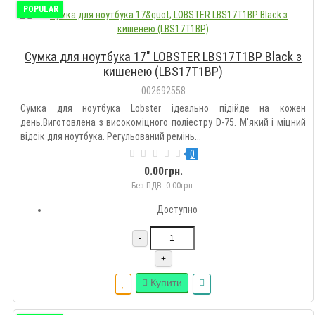
POPULAR
Сумка для ноутбука 17" LOBSTER LBS17T1BP Black з
кишенею (LBS17T1BP)
002692558
Сумка для ноутбука Lobster ідеально підійде на кожен
день.Виготовлена з високоміцного поліестру D-75. М'який і міцний
відсік для ноутбука. Регульований ремінь...
0
0.00грн.
Без ПДВ: 0.00грн.
Доступно
-
+
Купити