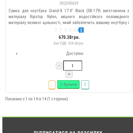
002690659
Сумка для ноутбука Grand-X 17.4" Black (SB-179) виготовлена з
матеріалу Ripstop Nylon, міцного водостійкого поліамідного
матеріалу великої щільності, який забезпечить вашому ноутбуку і
аксесуарам надійний захист від дощу і снігу. Завдяки поліамідному
0
покриттю, сумка надовго збереже привабливий зовні..
670.38грн.
Без ПДВ: 558.65грн.
Доступно
-
+
Купити
Показано з 1 по 14 із 14 (1 сторінок)