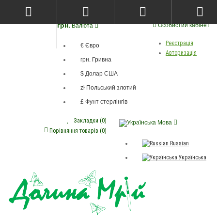
грн.
Особистий кабінет
Валюта
Реєстрація
€ Євро
Авторизація
грн. Гривна
$ Долар США
zł Польський злотий
£ Фунт стерлінгів
Закладки (0)
Мова
Порівняння товарів (0)
Russian
Українська