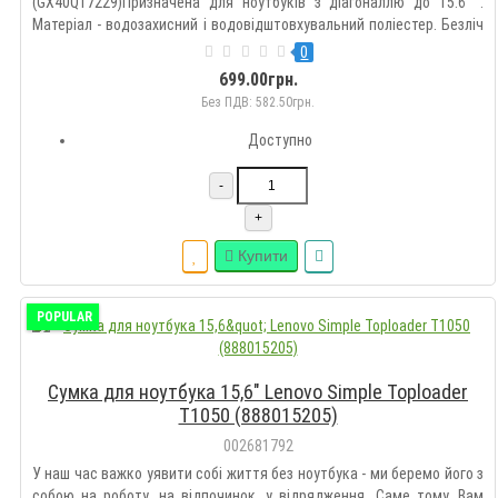
(GX40Q17229)Призначена для ноутбуків з діагоналлю до 15.6 ".
Матеріал - водозахисний і водовідштовхувальний поліестер. Безліч
кишень сприятиме використанню сумки на щоденній основі. Крім
0
того сумка Lenovo Casual T210 досить легка і має регульований п..
699.00грн.
Без ПДВ: 582.50грн.
Доступно
-
+
Купити
POPULAR
Сумка для ноутбука 15,6" Lenovo Simple Toploader
T1050 (888015205)
002681792
У наш час важко уявити собі життя без ноутбука - ми беремо його з
собою на роботу, на відпочинок, у відрядження. Саме тому, Вам