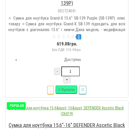
139P)
002724841
⭐ Сумка для ноутбука Grand-X 15.6'' SB-139 Purple (SB-139P): опис
товару ⭐Сумка для ноутбука Grand-X SB-139 підходить для всіх
ноутбуків з діагоналлю 15.6" і нижче.Дана модель - модифікація
популярної сумки SB-129 для тих, хто втомився від сумок чорного
0
кольору і тактильних відчуттів сумок з нейлону..
619.08грн.
Без ПДВ: 515.90грн.
Доступно
-
+
Купити
POPULAR
Сумка для ноутбука 15,6"-16" DEFENDER Ascetic Black