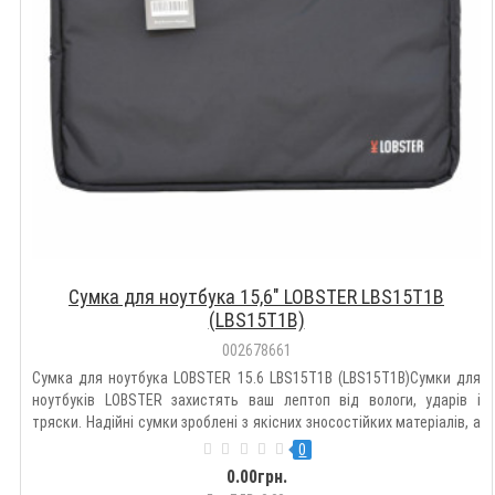
Сумка для ноутбука 15,6" LOBSTER LBS15T1B
(LBS15T1B)
002678661
Сумка для ноутбука LOBSTER 15.6 LBS15T1B (LBS15T1B)Сумки для
ноутбуків LOBSTER захистять ваш лептоп від вологи, ударів і
тряски. Надійні сумки зроблені з якісних зносостійких матеріалів, а
місця, де навантаження найбільш інтенсивне захищені
0
додатково.Сумка для ноутбука LOBSTER 15.6 LBS15T1B (LBS15T1..
0.00грн.