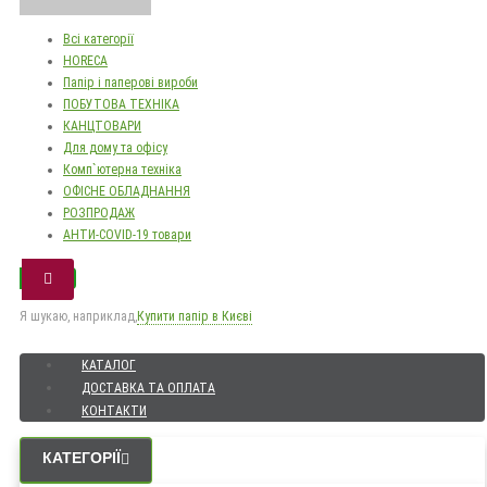
Всі категорії
HORECA
Папір і паперові вироби
ПОБУТОВА ТЕХНІКА
КАНЦТОВАРИ
Для дому та офісу
Комп`ютерна техніка
ОФІСНЕ ОБЛАДНАННЯ
РОЗПРОДАЖ
АНТИ-COVID-19 товари
Я шукаю, наприклад,
Купити папір в Києві
КАТАЛОГ
ДОСТАВКА ТА ОПЛАТА
КОНТАКТИ
КАТЕГОРІЇ