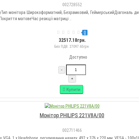
002728552
yТип монітора Широкоформатний, Безрамковий, ГеймерськийДіагональ дис
Покриття матовеЧас реакції матриці ..
0
32517.18грн.
Без ПДВ: 27097.65грн.
Доступно
-
+
Купити
Монітор PHILIPS 221V8A/00
002711466
MI, 1 х VGA, 1 x Нeadphone, регулювання нахилу, 492 x 376 x 220 мм, VESA - 10