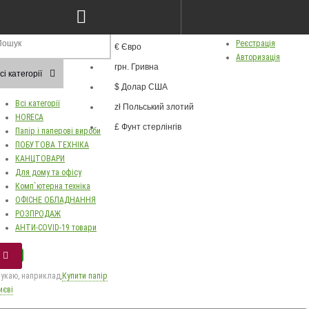
грн.
ва
Особистий кабінет
Валюта
Реєстрація
€ Євро
Russian
Авторизація
грн. Гривна
Українська
сі категорії
$ Долар США
Всі категорії
zł Польський злотий
HORECA
£ Фунт стерлінгів
Папір і паперові вироби
ПОБУТОВА ТЕХНІКА
КАНЦТОВАРИ
Для дому та офісу
Комп`ютерна техніка
ОФІСНЕ ОБЛАДНАННЯ
РОЗПРОДАЖ
АНТИ-COVID-19 товари
укаю, наприклад,
Купити папір
иєві