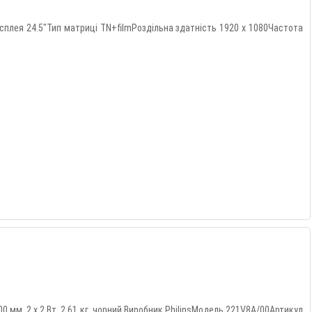
плея 24.5"Тип матриці TN+filmРоздільна здатність 1920 x 1080Частота
0x100 мм, 2 х 2 Вт, 2.61 кг, чорний.Виробник PhilipsМодель 221V8A/00Артикул