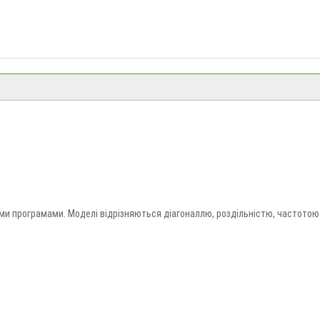
вими програмами. Моделі відрізняються діагоналлю, роздільністю, частотою
комп’ютера. Купити монітор можна в «Долина Мрій» з доставкою по Україні