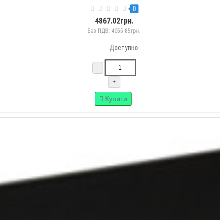
0
4867.02грн.
Без ПДВ: 4055.85грн.
Доступно
-
+
Купити