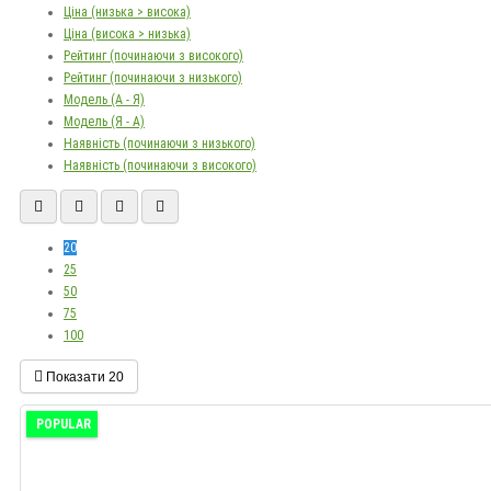
Ціна (низька > висока)
Ціна (висока > низька)
Рейтинг (починаючи з високого)
Рейтинг (починаючи з низького)
Модель (А - Я)
Модель (Я - А)
Наявність (починаючи з низького)
Наявність (починаючи з високого)
20
25
50
75
100
Показати
20
POPULAR