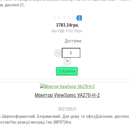
ь дисплея 21..
0
3783.24грн.
Без ПДВ: 3152.70грн.
Доступно
-
+
Купити
Монітор ViewSonic VA270-H-2
002728531
а Широкоформатний, Безрамковий, Для дому та офісуДіагональ дисплея 
атовеЧас реакції матриці 1мс (MPRT)Яск..