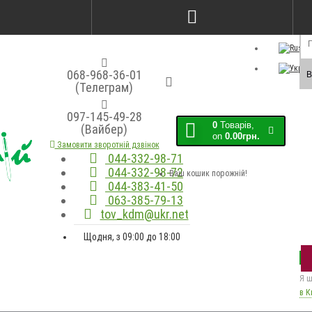
Порівняння товарів (0)
Закладки (0)
Мо
068-968-36-01
В
(Телеграм)
097-145-49-28
0
Товарів,
(Вайбер)
on
0.00грн.
Замовити зворотній дзвінок
044-332-98-71
044-332-98-72
Ваш кошик порожній!
044-383-41-50
063-385-79-13
tov_kdm@ukr.net
Щодня, з 09:00 до 18:00
Я ш
в К