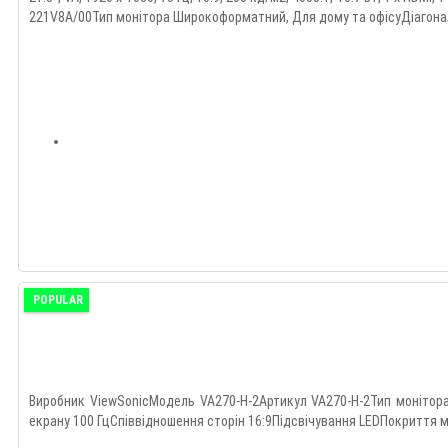
221V8A/00Тип монітора Широкоформатний, Для дому та офісуДіагонал
POPULAR
Виробник ViewSonicМодель VA270-H-2Артикул VA270-H-2Тип монітор
екрану 100 ГцСпіввідношення сторін 16:9Підсвічування LEDПокриття м