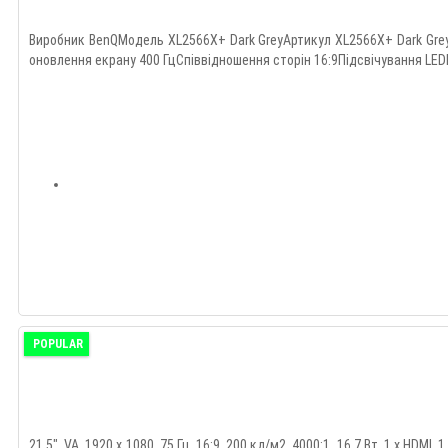
Виробник BenQМодель XL2566X+ Dark GreyАртикул XL2566X+ Dark Gre
оновлення екрану 400 ГцСпіввідношення сторін 16:9Підсвічування LED
POPULAR
21.5", VA, 1920 x 1080, 75 Гц, 16:9, 200 кд/м2, 4000:1, 16.7 Вт, 1 х HD