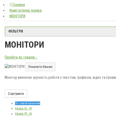
Головна
Головна
Комп`ютерна техніка
Комп`ютерна техніка
МОНІТОРИ
МОНІТОРИ
ФІЛЬТРИ
МОНІТОРИ
Перейти до товарів ↓
Показати більше
Монітор визначає зручність роботи з текстом, графікою, відео та ігро
Добирайте характеристики під завдання, робочу відстань і можливості 
Сортувати
За замовчуванням
Назва (А - Я)
Назва (Я - А)