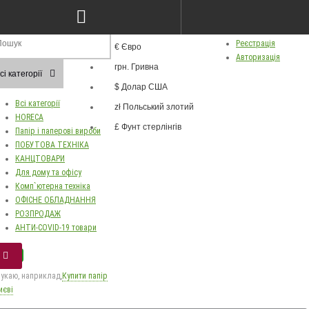
грн.
ва
Особистий кабінет
Валюта
Реєстрація
€ Євро
Russian
Авторизація
грн. Гривна
Українська
сі категорії
$ Долар США
Всі категорії
zł Польський злотий
HORECA
£ Фунт стерлінгів
Папір і паперові вироби
ПОБУТОВА ТЕХНІКА
КАНЦТОВАРИ
Для дому та офісу
Комп`ютерна техніка
ОФІСНЕ ОБЛАДНАННЯ
РОЗПРОДАЖ
АНТИ-COVID-19 товари
укаю, наприклад,
Купити папір
иєві