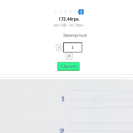
0
172.44грн.
Без ПДВ: 143.70грн.
Закінчується
-
+
Купити