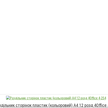
здільник сторінок пластик (кольоровий) А4 12 розд 4Office