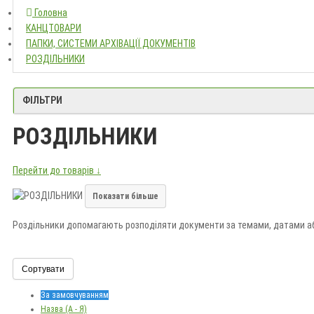
Головна
Головна
КАНЦТОВАРИ
КАНЦТОВАРИ
ПАПКИ, СИСТЕМИ АРХІВАЦІЇ
ПАПКИ, СИСТЕМИ АРХІВАЦІЇ ДОКУМЕНТІВ
РОЗДІЛЬНИКИ
РОЗДІЛЬНИКИ
ФІЛЬТРИ
РОЗДІЛЬНИКИ
Перейти до товарів ↓
Показати більше
Роздільники допомагають розподіляти документи за темами, датами або
Під час вибору враховуйте формат, матеріал, кількість розділів і тип п
Сортувати
За замовчуванням
Назва (А - Я)