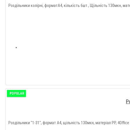
Роздільники колірні, форматА4, кількість 6шт., Щільність 130мкн, мате
POPULAR
Р
Роздільники "1-31", формат А4, щільність 130мкн, матеріал PP, 4Office