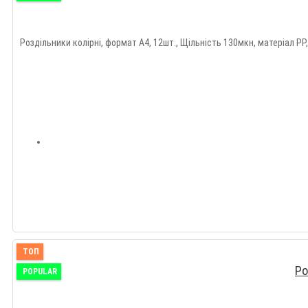
Роздільники колірні, формат А4, 12шт., Щільність 130мкн, матеріал PP,
ТОП
Ро
POPULAR