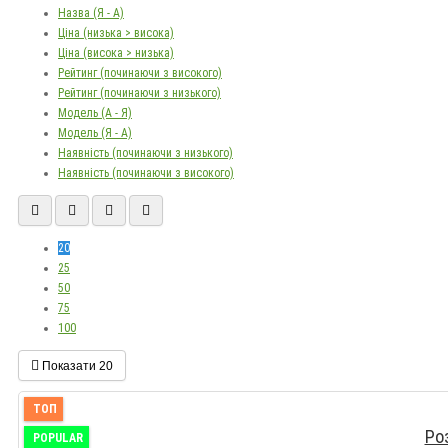
Назва (Я - А)
Ціна (низька > висока)
Ціна (висока > низька)
Рейтинг (починаючи з високого)
Рейтинг (починаючи з низького)
Модель (А - Я)
Модель (Я - А)
Наявність (починаючи з низького)
Наявність (починаючи з високого)
20
25
50
75
100
Показати
20
ТОП
Ро
POPULAR