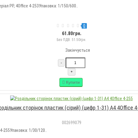
ріал PP, 4Office 4-253Упаковка: 1/150/600..
0
61.80грн.
Без ПДВ: 51.50грн.
Закінчується
-
+
Купити
оздільник сторінок пластик (сірий) (цифр 1-31) А4 4Office 4
002699079
 4-255Упаковка: 1/30/120..