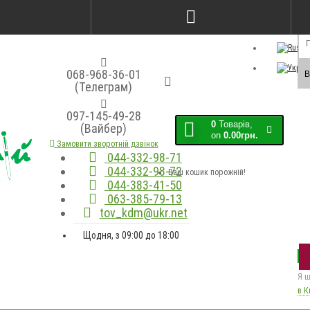
Порівняння товарів (0)
Закладки (0)
Мо
068-968-36-01
В
(Телеграм)
097-145-49-28
0
Товарів,
(Вайбер)
on
0.00грн.
Замовити зворотній дзвінок
044-332-98-71
044-332-98-72
Ваш кошик порожній!
044-383-41-50
063-385-79-13
tov_kdm@ukr.net
Щодня, з 09:00 до 18:00
Я ш
в К