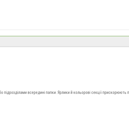
 ДОКУМЕНТІВ
 підрозділами всередині папки. Ярлики й кольорові секції прискорюють п
ерфорації. Купити роздільники можна в «Долина Мрій» з доставкою по Україн