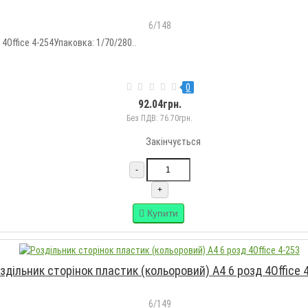
6/148
 4Office 4-254Упаковка: 1/70/280..
0
92.04грн.
Без ПДВ: 76.70грн.
Закінчується
-
+
Купити
здільник сторінок пластик (кольоровий) А4 6 розд 4Office 
6/149