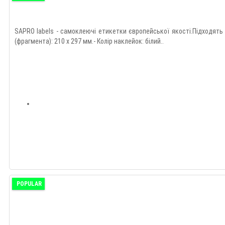
SAPRO labels - самоклеючі етикетки європейської якості.Підходять 
(фрагмента): 210 х 297 мм.- Колір наклейок: білий..
POPULAR