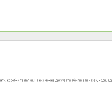
и, коробки та папки. На них можна друкувати або писати назви, коди, адр
на Мрій» можна замовити самоклейні етикетки для офісу, магазину та складу