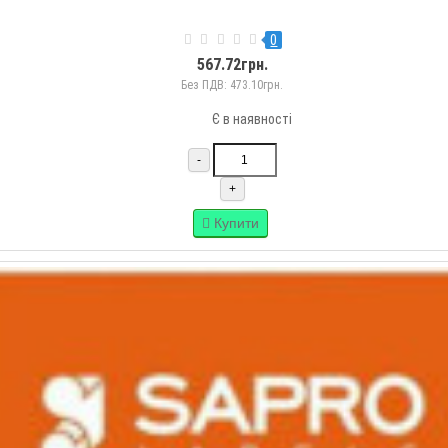
0
567.72грн.
Без ПДВ: 473.10грн.
Є в наявності
-
+
Купити