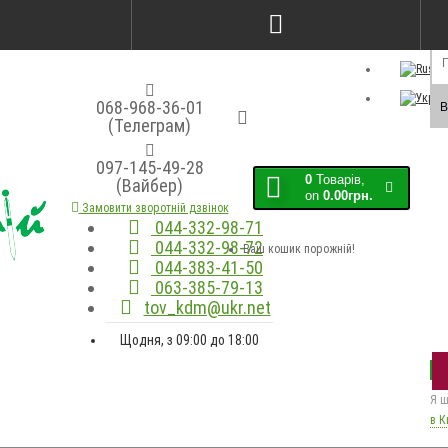
Порівняння товарів (0)
Закладки (0)
Мо
068-968-36-01
В
(Телеграм)
097-145-49-28
0
Товарів,
(Вайбер)
on
0.00грн.
Замовити зворотній дзвінок
044-332-98-71
044-332-98-72
Ваш кошик порожній!
044-383-41-50
063-385-79-13
tov_kdm@ukr.net
Щодня, з 09:00 до 18:00
Я ш
в К