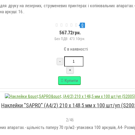
для друку на лезерних, струменевих принтерах і копіювальних апаратах.-
а аркуші: 16..
0
567.72грн.
Без ПДВ: 473.10грн.
Є в наявності
-
+
Купити
Наклейки "SAPRO" (А4/2) 210 х 148,5 мм х 100 шт/уп (S200
2/46
х апаратах.- щільність паперу 70 гр/м2- упаковка 100 аркушів, А4- Розмір 