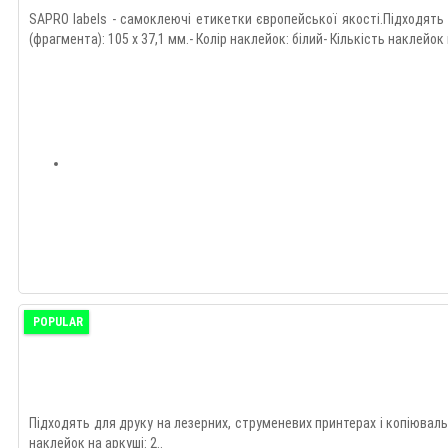
SAPRO labels - самоклеючі етикетки європейської якості.Підходять 
(фрагмента): 105 х 37,1 мм.- Колір наклейок: білий- Кількість наклейок н
POPULAR
Підходять для друку на лезерних, струменевих принтерах і копіювальни
наклейок на аркуші: 2..