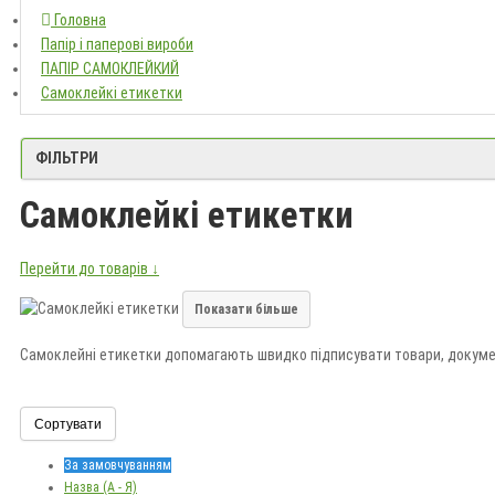
Головна
Головна
Папір і паперові вироби
Папір і паперові вироби
ПАПІР САМОКЛЕЙКИЙ
ПАПІР САМОКЛЕЙКИЙ
Самоклейкі етикетки
Самоклейкі етикетки
ФІЛЬТРИ
Самоклейкі етикетки
Перейти до товарів ↓
Показати більше
Самоклейні етикетки допомагають швидко підписувати товари, документ
Обирайте розмір, форму, колір і кількість етикеток на аркуші. У «Доли
Сортувати
За замовчуванням
Назва (А - Я)