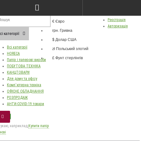
грн.
ва
Особистий кабінет
Валюта
Реєстрація
€ Євро
Russian
Авторизація
грн. Гривна
Українська
сі категорії
$ Долар США
Всі категорії
zł Польський злотий
HORECA
£ Фунт стерлінгів
Папір і паперові вироби
ПОБУТОВА ТЕХНІКА
КАНЦТОВАРИ
Для дому та офісу
Комп`ютерна техніка
ОФІСНЕ ОБЛАДНАННЯ
РОЗПРОДАЖ
АНТИ-COVID-19 товари
укаю, наприклад,
Купити папір
иєві