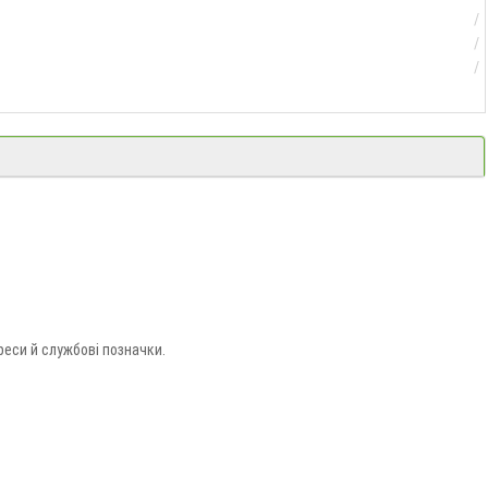
еси й службові позначки.
 з доставкою по Україні.