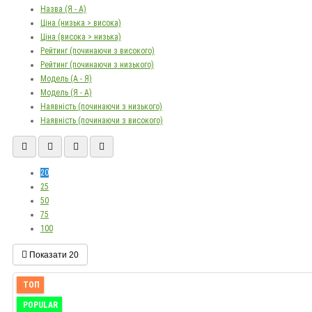
Назва (Я - А)
Ціна (низька > висока)
Ціна (висока > низька)
Рейтинг (починаючи з високого)
Рейтинг (починаючи з низького)
Модель (А - Я)
Модель (Я - А)
Наявність (починаючи з низького)
Наявність (починаючи з високого)
20
25
50
75
100
Показати
20
ТОП
POPULAR