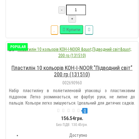
-
+
Купити
POPULAR
Пластилін 10 кольорів KOH-I-NOOR "Підводний світ"
200 гр (131510)
002690960
Набір пластиліну в поліетиленовій упаковці з пластиковим
піддоном. Легко розминається, не фарбує руки, не липне до
пальців. Кольори легко змішуються. Ідеальний для дитячих садків.
Відповідає європейським стандартам безпеки...
0
156.54грн.
Без ПДВ: 130.45грн.
Доступно