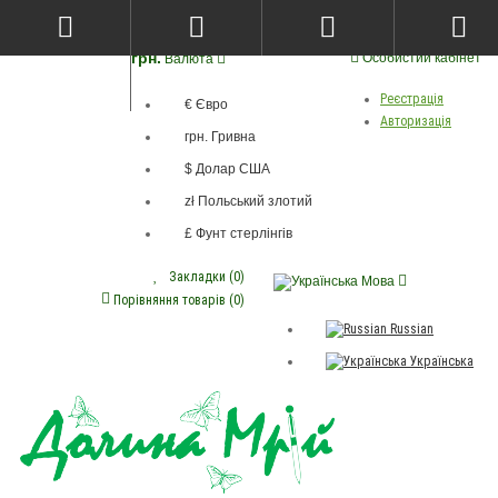
грн.
Особистий кабінет
Валюта
Реєстрація
€ Євро
Авторизація
грн. Гривна
$ Долар США
zł Польський злотий
£ Фунт стерлінгів
Закладки (0)
Мова
Порівняння товарів (0)
Russian
Українська