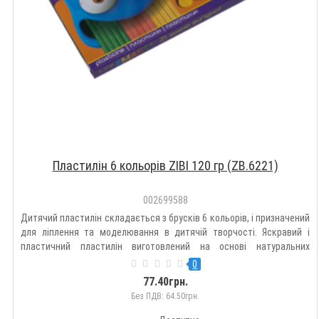
Пластилін 6 кольорів ZIBI 120 гр (ZB.6221)
002699588
Дитячий пластилін складається з брусків 6 кольорів, і призначений
для ліплення та моделювання в дитячій творчості. Яскравий і
пластичний пластилін виготовлений на основі натуральних
компонентів, він легко ліпиться і не прилипає до рук, ідеально
0
тримає форму, і прекрасно змішується один з одним, отри..
77.40грн.
Без ПДВ: 64.50грн.