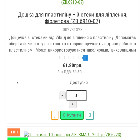
Дошка для пластиліну + 3 стеки для ліплення,
фіолетова (ZB.6910-07)
002731323
Дощечка зі стеками від Zibi д ля ліплення з пластиліну. Допомагає
зберігати чистоту на столі та створює зручність під час роботи з
пластиліном. Може використовуватися школярами, вихованцями
дошкільних закладів, учнями гуртків образотворчого та
0
декоративно-прикладного мистецтва. • колір дощечки – фіо..
61.80грн.
Без ПДВ: 51.50грн.
Доступно
-
+
Купити
ТОП