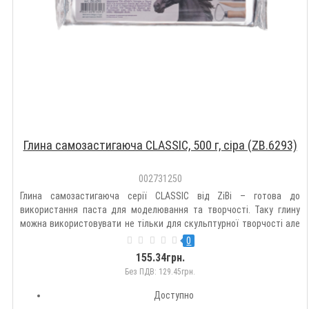
Глина самозастигаюча CLASSIC, 500 г, сіра (ZB.6293)
002731250
Глина самозастигаюча серії CLASSIC від ZiBi – готова до
використання паста для моделювання та творчості. Таку глину
можна використовувати не тільки для скульптурної творчості але
й для покриття різних поверхонь, таких як дерево, пластик, картон,
0
скло або метал. П ідходить для моделювання та ліплення..
155.34грн.
Без ПДВ: 129.45грн.
Доступно