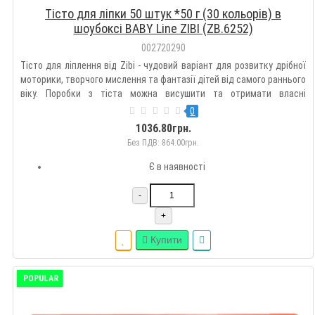
Тісто для ліпки 50 штук *50 г (30 кольорів) в
шоубоксі BABY Line ZIBI (ZB.6252)
002720290
Тісто для ліплення від Zibi - чудовий варіант для розвитку дрібної
моторики, творчого мислення та фантазії дітей від самого раннього
віку. Поробки з тіста можна висушити та отримати власні
оригінальні іграшки! 50 стіків з прозорої плівки по 50 г кожен 30
0
кольорів асорті в наборі Виготовлено..
1036.80грн.
Без ПДВ: 864.00грн.
Є в наявності
-
+
Купити
POPULAR