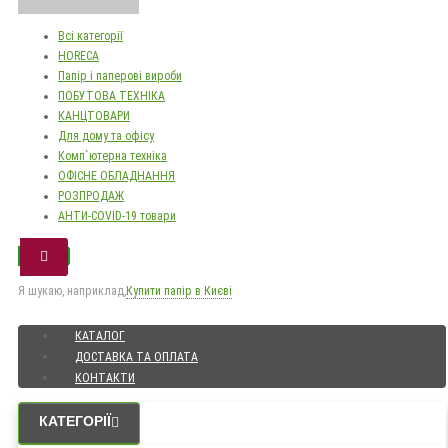
Всі категорії
HORECA
Папір і паперові вироби
ПОБУТОВА ТЕХНІКА
КАНЦТОВАРИ
Для дому та офісу
Комп`ютерна техніка
ОФІСНЕ ОБЛАДНАННЯ
РОЗПРОДАЖ
АНТИ-COVID-19 товари
Я шукаю, наприклад,
Купити папір в Києві
КАТАЛОГ
ДОСТАВКА ТА ОПЛАТА
КОНТАКТИ
КАТЕГОРІЇ