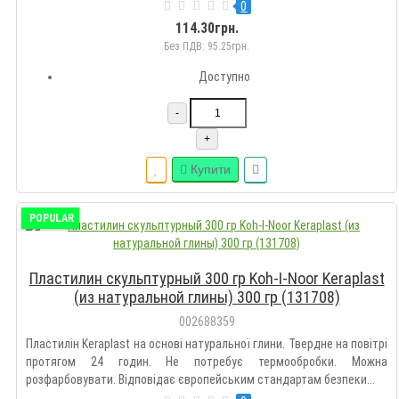
краї. Допомагає зберігати чистоту на столі і створює зручність при
0
роботі з пластиліном...
114.30грн.
Без ПДВ: 95.25грн.
Доступно
-
+
Купити
POPULAR
Пластилин скульптурный 300 гр Koh-I-Noor Keraplast
(из натуральной глины) 300 гр (131708)
002688359
Пластилін Keraplast на основі натуральної глини. Твердне на повітрі
протягом 24 годин. Не потребує термообробки. Можна
розфарбовувати. Відповідає європейським стандартам безпеки...