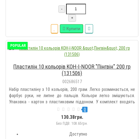
-
+
Купити
POPULAR
Пластилін 10 кольорів KOH-I-NOOR "Пінгвін" 200 гр
(131506)
002686517
Набір пластиліну з 10 кольорів, 200 грам. Легко розминається, не
фарбує руки, не липне до пальців. Кольори легко змішуються.
Упаковка - картон з пластиковим піддоном. У комплект входять
стеки. Відповідає європейським стандартам безпеки...
0
130.38грн.
Без ПДВ: 108.65грн.
Доступно