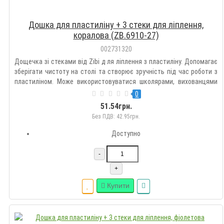
Дошка для пластиліну + 3 стеки для ліплення,
коралова (ZB.6910-27)
002731320
Дощечка зі стеками від Zibi д ля ліплення з пластиліну. Допомагає
зберігати чистоту на столі та створює зручність під час роботи з
пластиліном. Може використовуватися школярами, вихованцями
дошкільних закладів, учнями гуртків образотворчого та
0
декоративно-прикладного мистецтва. • колір дощечки – кор..
51.54грн.
Без ПДВ: 42.95грн.
Доступно
-
+
Купити