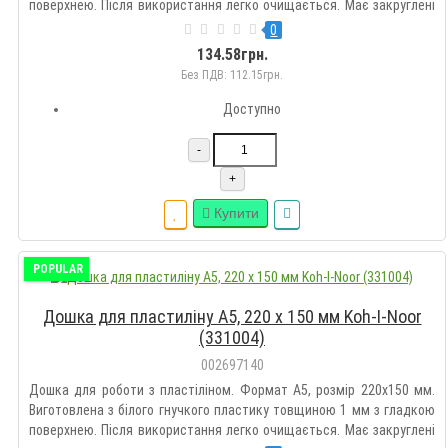
поверхнею. Після використання легко очищається. Має закруглені
краї. Допомагає зберігати чистоту на столі і створює зручність при
0
роботі з пластиліном...
134.58грн.
Без ПДВ: 112.15грн.
Доступно
-
+
Купити
POPULAR
Дошка для пластиліну А5, 220 х 150 мм Koh-I-Noor
(331004)
002697140
Дошка для роботи з пластіліном. Формат А5, розмір 220х150 мм.
Виготовлена з білого гнучкого пластику товщиною 1 мм з гладкою
поверхнею. Після використання легко очищається. Має закруглені