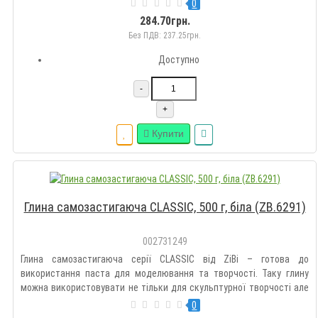
й для покриття різних поверхонь, таких як дерево, пластик, картон,
0
скло або метал. П ідходить для моделювання та ліплення..
284.70грн.
Без ПДВ: 237.25грн.
Доступно
-
+
Купити
Глина самозастигаюча CLASSIC, 500 г, біла (ZB.6291)
002731249
Глина самозастигаюча серії CLASSIC від ZiBi – готова до
використання паста для моделювання та творчості. Таку глину
можна використовувати не тільки для скульптурної творчості але
й для покриття різних поверхонь, таких як дерево, пластик, картон,
0
скло або метал. П ідходить для моделювання та ліплення..