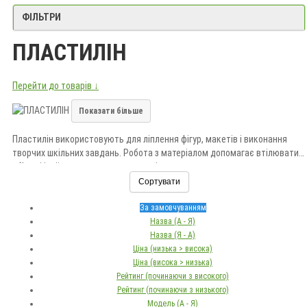
ФІЛЬТРИ
ПЛАСТИЛІН
Перейти до товарів ↓
Показати більше
Пластилін використовують для ліплення фігур, макетів і виконання
творчих шкільних завдань. Робота з матеріалом допомагає втілювати
об’ємні ідеї та розвивати практичні навички.
Сортувати
Під час вибору враховуйте кількість кольорів, м’якість, масу, пакування
та вікові рекомендації. Купити пластилін можна в «Долина Мрій».
За замовчуванням
Назва (А - Я)
Назва (Я - А)
Ціна (низька > висока)
Ціна (висока > низька)
Рейтинг (починаючи з високого)
Рейтинг (починаючи з низького)
Модель (А - Я)