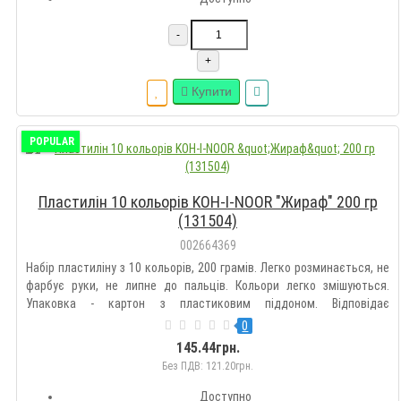
-
+
Купити
POPULAR
Пластилін 10 кольорів KOH-I-NOOR "Жираф" 200 гр
(131504)
002664369
Набір пластиліну з 10 кольорів, 200 грамів. Легко розминається, не
фарбує руки, не липне до пальців. Кольори легко змішуються.
Упаковка - картон з пластиковим піддоном. Відповідає
європейським стандартам безпеки...
0
145.44грн.
Без ПДВ: 121.20грн.
Доступно