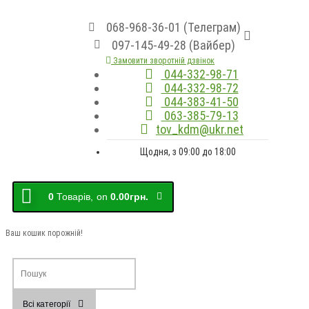
068-968-36-01 (Телеграм)
097-145-49-28 (Вайбер)
Замовити зворотній дзвінок
044-332-98-71
044-332-98-72
044-383-41-50
063-385-79-13
tov_kdm@ukr.net
Щодня, з 09:00 до 18:00
0
Товарів,
on
0.00грн.
Ваш кошик порожній!
Всі категорії