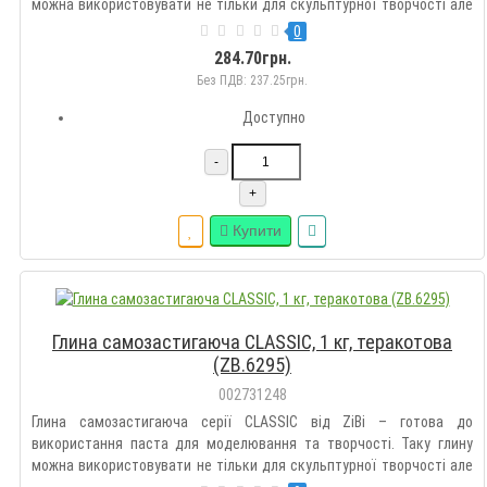
можна використовувати не тільки для скульптурної творчості але
й для покриття різних поверхонь, таких як дерево, пластик, картон,
0
скло або метал. П ідходить для моделювання та ліплення..
284.70грн.
Без ПДВ: 237.25грн.
Доступно
-
+
Купити
Глина самозастигаюча CLASSIC, 1 кг, теракотова
(ZB.6295)
002731248
Глина самозастигаюча серії CLASSIC від ZiBi – готова до
використання паста для моделювання та творчості. Таку глину
можна використовувати не тільки для скульптурної творчості але