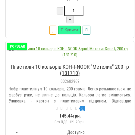
-
+
Купити
POPULAR
Пластилін 10 кольорів KOH-I-NOOR "Метелик" 200 гр
(131710)
002682969
Набір пластиліну з 10 кольорів, 200 грамів. Легко розминається, не
фарбує руки, не липне до пальців. Кольори легко змішуються.
Упаковка - картон з пластиковим піддоном. Відповідає
європейським стандартам безпеки...
0
145.44грн.
Без ПДВ: 121.20грн.
Доступно