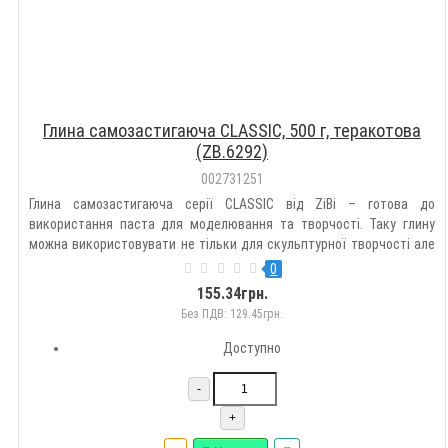
Глина самозастигаюча CLASSIC, 500 г, теракотова
(ZB.6292)
002731251
Глина самозастигаюча серії CLASSIC від ZiBi – готова до
використання паста для моделювання та творчості. Таку глину
можна використовувати не тільки для скульптурної творчості але
й для покриття різних поверхонь, таких як дерево, пластик, картон,
0
скло або метал. П ідходить для моделювання та ліплення..
155.34грн.
Без ПДВ: 129.45грн.
Доступно
-
+