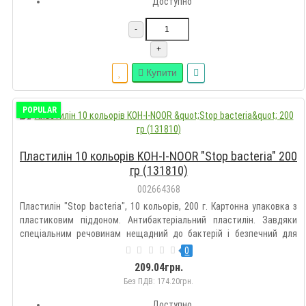
Доступно
-
+
Купити
POPULAR
Пластилін 10 кольорів KOH-I-NOOR "Stop bacteria" 200
гр (131810)
002664368
Пластилін "Stop bacteria", 10 кольорів, 200 г. Картонна упаковка з
пластиковим піддоном. Антибактеріальний пластилін. Завдяки
спеціальним речовинам нещадний до бактерій і безпечний для
дітей. Легко розминається, не фарбує руки, не липне до пальців.
0
Кольори легко змішуються. Відповідає європейським с..
209.04грн.
Без ПДВ: 174.20грн.
Доступно