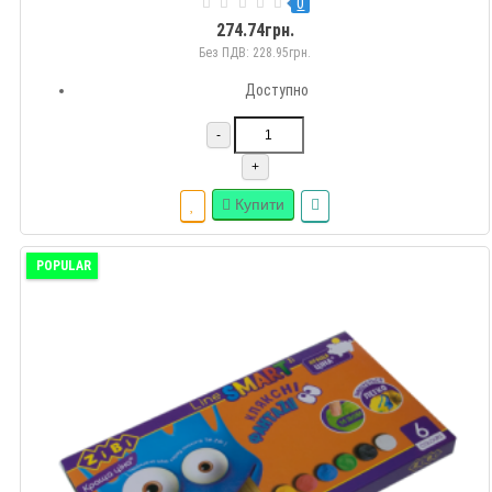
0
274.74грн.
Без ПДВ: 228.95грн.
Доступно
-
+
Купити
POPULAR