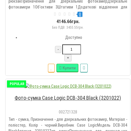
рюкзакПризначення для дзеркальних фотокамерДзеркальні
фотокамери 1Об'єктиви 3Штативи 1Додаткові відділення для
акумуляторів, для спалаху, для карт пам'яті, для ноутбукуНоутбук
0
15"Матеріал нейлонСпосіб закриття застібка, блискавкаВага 1531
4146.66грн.
гКо..
Без ПДВ: 3455.55грн.
Доступно
-
+
Купити
POPULAR
Фото-сумка Case Logic DCB-304 Black (3201022)
002721328
Тип - сумка, Призначення - для дзеркальних фотокамер, Матеріал -
полієстер, Колір - чорний.Виробник Case LogicМодель DCB-304