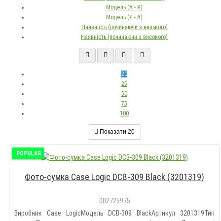
Модель (А - Я)
Модель (Я - А)
Наявність (починаючи з низького)
Наявність (починаючи з високого)
20
25
50
75
100
Показати
20
POPULAR
Фото-сумка Case Logic DCB-309 Black (3201319)
002725975
Виробник Case LogicМодель DCB-309 BlackАртикул 3201319Тип