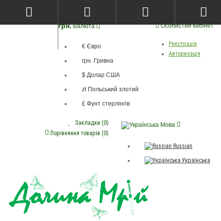
грн.
Особистий кабінет
Валюта
Реєстрація
€ Євро
Авторизація
грн. Гривна
$ Долар США
zł Польський злотий
£ Фунт стерлінгів
Закладки (0)
Мова
Порівняння товарів (0)
Russian
Українська