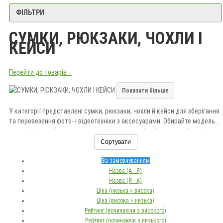
ФІЛЬТРИ
СУМКИ, РЮКЗАКИ, ЧОХЛИ І
КЕЙСИ
Перейти до товарів ↓
Показати більше
У категорії представлені сумки, рюкзаки, чохли й кейси для зберігання
та перевезення фото- і відеотехніки з аксесуарами. Обирайте модель
за розмірами обладнання, внутрішньою організацією, матеріалом і
рівнем захисту. Замовляйте аксесуари в магазині «Долина Мрій» з
Сортувати
доставкою по Україні.
За замовчуванням
Назва (А - Я)
Назва (Я - А)
Ціна (низька > висока)
Ціна (висока > низька)
Рейтинг (починаючи з високого)
Рейтинг (починаючи з низького)