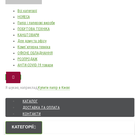
Всі категорії
HORECA
Папір і паперові вироби
ПОБУТОВА ТЕХНІКА
КАНЦТОВАРИ
Для дому та офісу
Комп`ютерна техніка
ОФІСНЕ ОБЛАДНАННЯ
РОЗПРОДАЖ
АНТИ-COVID-19 товари
Я шукаю, наприклад,
Купити папір в Києві
КАТАЛОГ
ДОСТАВКА ТА ОПЛАТА
КОНТАКТИ
КАТЕГОРІЇ