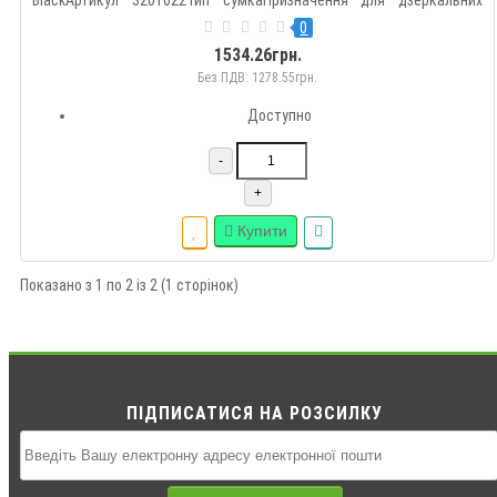
BlackАртикул 3201022Тип сумкаПризначення для дзеркальних
фотокамерДзеркальні фотокамери 1Об'єктиви 1Додаткові
0
відділення для карт пам'ятіШирина основного відсіку 12.5
1534.26грн.
смВисота..
Без ПДВ: 1278.55грн.
Доступно
-
+
Купити
Показано з 1 по 2 із 2 (1 сторінок)
ПІДПИСАТИСЯ НА РОЗСИЛКУ