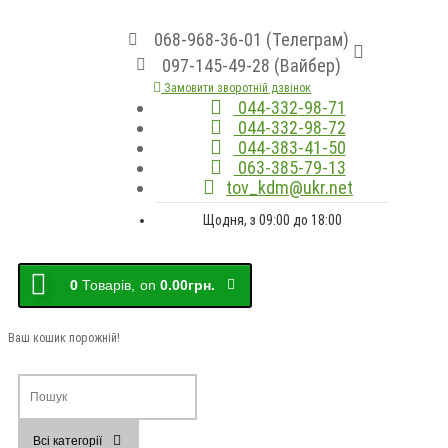
068-968-36-01 (Телеграм)
097-145-49-28 (Вайбер)
Замовити зворотній дзвінок
044-332-98-71
044-332-98-72
044-383-41-50
063-385-79-13
tov_kdm@ukr.net
Щодня, з 09:00 до 18:00
0
Товарів,
on
0.00грн.
Ваш кошик порожній!
Всі категорії