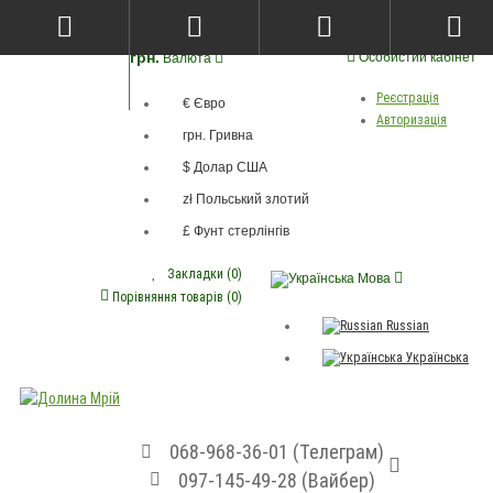
грн.
Особистий кабінет
Валюта
Реєстрація
€ Євро
Авторизація
грн. Гривна
$ Долар США
zł Польський злотий
£ Фунт стерлінгів
Закладки (0)
Мова
Порівняння товарів (0)
Russian
Українська
068-968-36-01 (Телеграм)
097-145-49-28 (Вайбер)