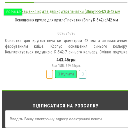
POPULAR
Оснащення кругле для круглої печатки (Shiny R-542) d/42 мм
002674696
Оснастка для круглої печатки діаметром 42 мм з автоматичним
фарбуванням кліше. Корпус оснащення синього кольору.
Комплектується подушкою R-542-7 синього кольору. Змінна подушка
буває синього, фіолетового, чорного, червоного, зеленого кольорів і
443.46грн.
неокрашенная...
Без ПДВ: 369.55грн.
Купити
ПІДПИСАТИСЯ НА РОЗСИЛКУ