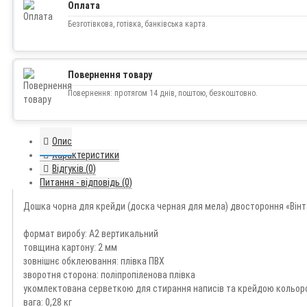
Оплата
Безготівкова, готівка, банківська карта.
Повернення товару
Повернення: протягом 14 днів, поштою, безкоштовно.
Опис
Характеристики
Відгуків (0)
Питання - відповідь (0)
Дошка чорна для крейди (доска черная для мела) двостороння «Вінта
формат виробу: А2 вертикальний
товщина картону: 2 мм
зовнішнє обклеювання: плівка ПВХ
зворотня сторона: поліпропіленова плівка
укомлектована серветкою для стирання написів та крейдою кольоро
вага: 0,28 кг