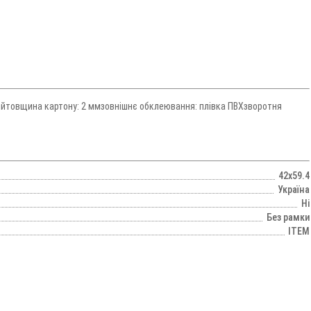
нийтовщина картону: 2 ммзовнішнє обклеювання: плівка ПВХзворотня
42х59.4
Україна
Ні
Без рамки
ITEM