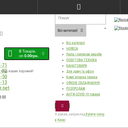
Порівняння товарів (0)
Закладки (0)
Мо
Всі категорії
Всі категорії
HORECA
0
Товарів,
Папір і паперові вироби
on
0.00грн.
ПОБУТОВА ТЕХНІКА
-71
КАНЦТОВАРИ
-72
Ваш кошик порожній!
Для дому та офісу
-50
Комп`ютерна техніка
-13
ОФІСНЕ ОБЛАДНАННЯ
.net
РОЗПРОДАЖ
АНТИ-COVID-19 товари
8:00
Я шукаю, наприклад,
Купити папір
в Києві