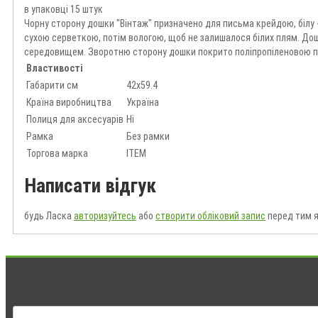
в упаковці 15 штук
Чорну сторону дошки "Вінтаж" призначено для письма крейдою, білу 
сухою серветкою, потім вологою, щоб не залишалося білих плям. До
середовищем. Зворотню сторону дошки покрито поліпропіленовою пл
Властивості
Габарити см
42х59.4
Країна виробництва
Україна
Полиця для аксесуарів
Ні
Рамка
Без рамки
Торгова марка
ITEM
Написати відгук
будь Ласка
авторизуйтесь
або
створити обліковий запис
перед тим я