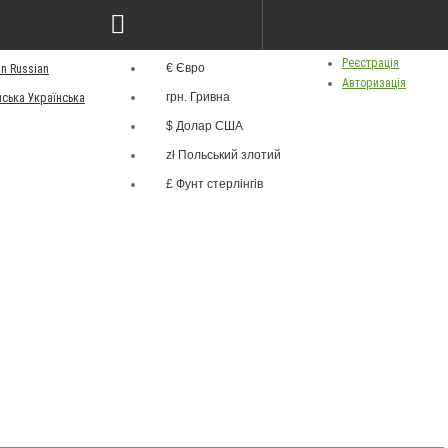
грн.
ва
Особистий кабінет
Валюта
Реєстрація
€ Євро
Russian
Авторизація
грн. Гривна
Українська
$ Долар США
zł Польський злотий
£ Фунт стерлінгів