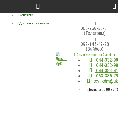
Про нас
Контакти
Доставка та оплата
068-968-36-01
(Телеграм)
097-145-49-28
(Вайбер)
Замовити зворотній дзвінок
044-332-98
044-332-98
044-383-41
063-385-79
tov_kdm@ukr
Щодня, з 09:00 до 1