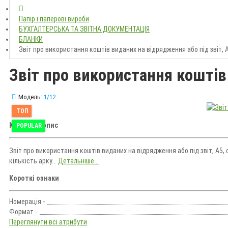
Папір і паперові вироби
БУХГАЛТЕРСЬКА ТА ЗВІТНА ДОКУМЕНТАЦІЯ
БЛАНКИ
Звіт про використання коштів виданих на відрядження або під звіт, А
Звіт про використання коштів 
Модель:
1/12
ТОП
Короткий опис
POPULAR
Звіт про використання коштів виданих на відрядження або під звіт, А5,
кількість арку...
Детальніше...
Короткі ознаки
Номерація -
Формат -
Переглянути всі атрибути