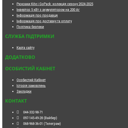
Рюкзаки Kite і GoPack: колекція сезону 2024-2025
Інвертор 5 кВт з акумулятором на 200 Аг
Інформація про продавця
Інформація про доставку та оплату
Політика безпеки
СЛУЖБА ПІДТРИМКИ
Карта сайту
ДОДАТКОВО
ОСОБИСТИЙ КАБІНЕТ
Особистий Кабінет
Історія замовлень
Закладки
КОНТАКТ
044-332-98-71
097-145-49-28 (Вайбер)
068-968-36-01 (Телеграм)