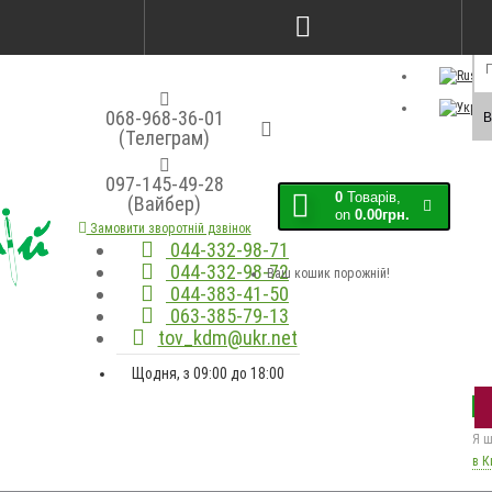
Порівняння товарів (0)
Закладки (0)
Мо
068-968-36-01
В
(Телеграм)
097-145-49-28
0
Товарів,
(Вайбер)
on
0.00грн.
Замовити зворотній дзвінок
044-332-98-71
044-332-98-72
Ваш кошик порожній!
044-383-41-50
063-385-79-13
tov_kdm@ukr.net
Щодня, з 09:00 до 18:00
Я ш
в К