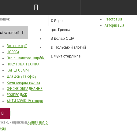
грн.
ва
Особистий кабінет
Валюта
Реєстрація
€ Євро
Russian
Авторизація
грн. Гривна
Українська
сі категорії
$ Долар США
Всі категорії
zł Польський злотий
HORECA
£ Фунт стерлінгів
Папір і паперові вироби
ПОБУТОВА ТЕХНІКА
КАНЦТОВАРИ
Для дому та офісу
Комп`ютерна техніка
ОФІСНЕ ОБЛАДНАННЯ
РОЗПРОДАЖ
АНТИ-COVID-19 товари
укаю, наприклад,
Купити папір
иєві