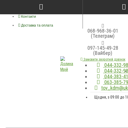
Про нас
Контакти
Доставка та оплата
068-968-36-01
(Телеграм)
097-145-49-28
(Вайбер)
Замовити зворотній дзвінок
044-332-98
044-332-98
044-383-41
063-385-79
tov_kdm@ukr
Щодня, з 09:00 до 1