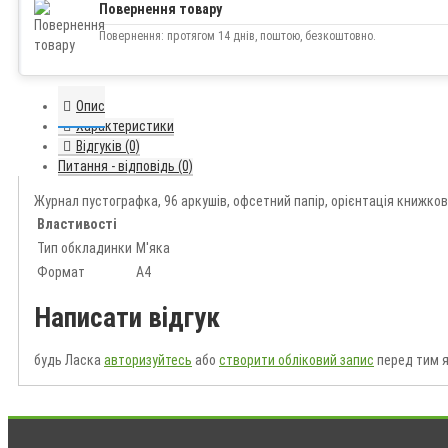
Повернення товару
Повернення: протягом 14 днів, поштою, безкоштовно.
Опис
Характеристики
Відгуків (0)
Питання - відповідь (0)
Журнал пустографка, 96 аркушів, офсетний папір, орієнтація книжко
Властивості
Тип обкладинки
М'яка
Формат
А4
Написати відгук
будь Ласка
авторизуйтесь
або
створити обліковий запис
перед тим я