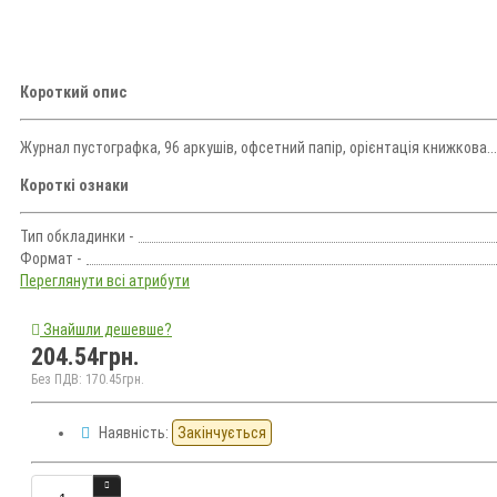
Короткий опис
Журнал пустографка, 96 аркушів, офсетний папір, орієнтація книжкова..
Короткі ознаки
Тип обкладинки -
Формат -
Переглянути всі атрибути
Знайшли дешевше?
204.54грн.
Без ПДВ: 170.45грн.
Наявність:
Закінчується
Кількість