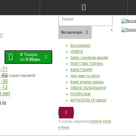
Порівняння товарів (0)
Закладки (0)
Мо
Всі категорії
Всі категорії
HORECA
0
Товарів,
Папір і паперові вироби
on
0.00грн.
ПОБУТОВА ТЕХНІКА
-71
КАНЦТОВАРИ
-72
Ваш кошик порожній!
Для дому та офісу
-50
Комп`ютерна техніка
-13
ОФІСНЕ ОБЛАДНАННЯ
.net
РОЗПРОДАЖ
АНТИ-COVID-19 товари
8:00
Я шукаю, наприклад,
Купити папір
в Києві