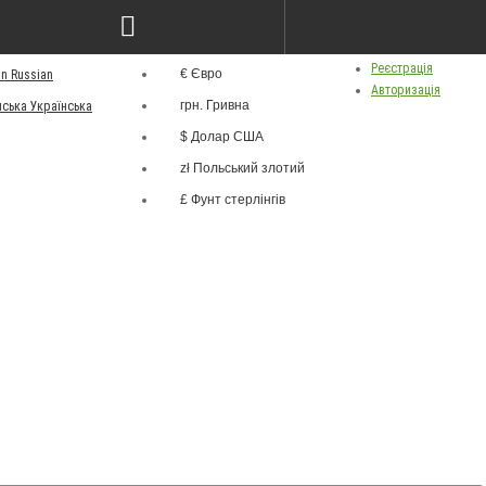
грн.
ва
Особистий кабінет
Валюта
Реєстрація
€ Євро
Russian
Авторизація
грн. Гривна
Українська
$ Долар США
zł Польський злотий
£ Фунт стерлінгів