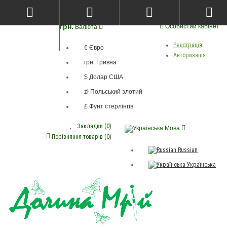
грн.
Особистий кабінет
Валюта
Реєстрація
€ Євро
Авторизація
грн. Гривна
$ Долар США
zł Польський злотий
£ Фунт стерлінгів
Закладки (0)
Мова
Порівняння товарів (0)
Russian
Українська