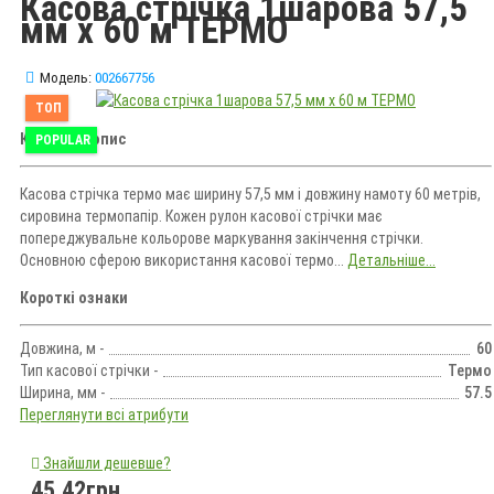
Касова стрічка 1шарова 57,5
мм х 60 м ТЕРМО
Модель:
002667756
ТОП
Короткий опис
POPULAR
Касова стрічка термо має ширину 57,5 мм і довжину намоту 60 метрів,
сировина термопапір. Кожен рулон касової стрічки має
попереджувальне кольорове маркування закінчення стрічки.
Основною сферою використання касової термо...
Детальніше...
Короткі ознаки
Довжина, м -
60
Тип касової стрічки -
Термо
Ширина, мм -
57.5
Переглянути всі атрибути
Знайшли дешевше?
45.42грн.