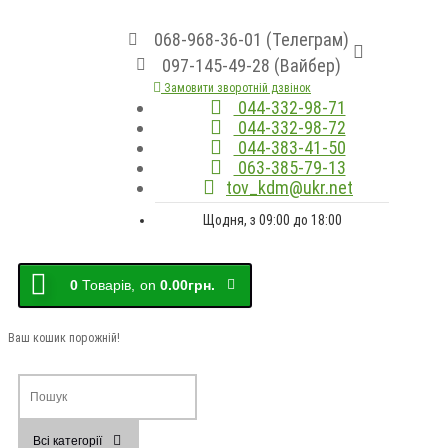
068-968-36-01 (Телеграм)
097-145-49-28 (Вайбер)
Замовити зворотній дзвінок
044-332-98-71
044-332-98-72
044-383-41-50
063-385-79-13
tov_kdm@ukr.net
Щодня, з 09:00 до 18:00
0
Товарів,
on
0.00грн.
Ваш кошик порожній!
Всі категорії