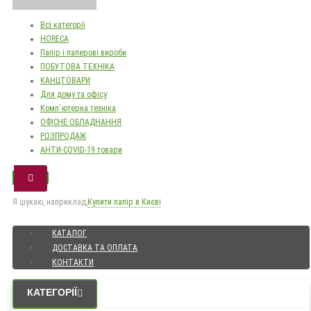
Всі категорії
HORECA
Папір і паперові вироби
ПОБУТОВА ТЕХНІКА
КАНЦТОВАРИ
Для дому та офісу
Комп`ютерна техніка
ОФІСНЕ ОБЛАДНАННЯ
РОЗПРОДАЖ
АНТИ-COVID-19 товари
Я шукаю, наприклад,
Купити папір в Києві
КАТАЛОГ
ДОСТАВКА ТА ОПЛАТА
КОНТАКТИ
КАТЕГОРІЇ