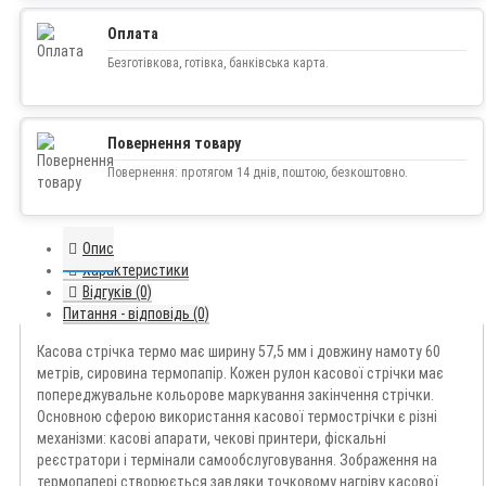
Оплата
Безготівкова, готівка, банківська карта.
Повернення товару
Повернення: протягом 14 днів, поштою, безкоштовно.
Опис
Характеристики
Відгуків (0)
Питання - відповідь (0)
Касова стрічка термо має ширину 57,5 мм і довжину намоту 60
метрів, сировина термопапір. Кожен рулон касової стрічки має
попереджувальне кольорове маркування закінчення стрічки.
Основною сферою використання касової термострічки є різні
механізми: касові апарати, чекові принтери, фіскальні
реєстратори і термінали самообслуговування. Зображення на
термопапері створюється завдяки точковому нагріву касової