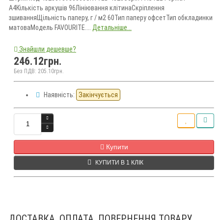
А4Кількість аркушів 96Лініювання клітинаСкріплення
зшиванняЩільність паперу, г / м2 60Тип паперу офсетТип обкладинки
матоваМодель FAVOURITE....
Детальніше...
Знайшли дешевше?
246.12грн.
Без ПДВ: 205.10грн.
Наявність:
Закінчується
Кількість
Купити
КУПИТИ В 1 КЛІК
ДОСТАВКА, ОПЛАТА, ПОВЕРНЕННЯ ТОВАРУ