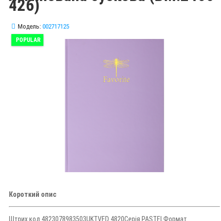
426)
Модель:
002717125
POPULAR
Короткий опис
Штрих код 4823078983503UKTVED 4820Серія PASTELФормат