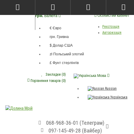
грн.
Особистий кабінет
Валюта
Реєстрація
€ Євро
Авторизація
грн. Гривна
$ Долар США
zł Польський злотий
£ Фунт стерлінгів
Закладки (0)
Мова
Порівняння товарів (0)
Russian
Українська
068-968-36-01 (Телеграм)
097-145-49-28 (Вайбер)