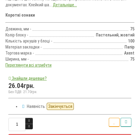
документах. Клейкий ша...
Детальніше...
Короткі ознаки
Довжина, мм -
75
Колір блоку -
Пастельний, жовтий
Кількість аркушів у блоці -
100
Матеріал закладки -
Папір
Торгова марка -
Axent
Ширина, мм -
75
Переглянути всі атрибути
Знайшли дешевше?
26.04грн.
Без ПДВ: 21.70грн.
Наявність:
Закінчується
Кількість