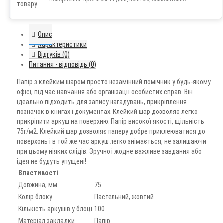
Опис
Характеристики
Відгуків (0)
Питання - відповідь (0)
Папір з клейким шаром просто незамінний помічник у будь-якому
офісі, під час навчання або організації особистих справ. Він
ідеально підходить для запису нагадувань, прикріплення
позначок в книгах і документах. Клейкий шар дозволяє легко
прикріпити аркуш на поверхню. Папір високої якості, щільність
75г/м2. Клейкий шар дозволяє паперу добре приклеюватися до
поверхонь і в той же час аркуш легко знімається, не залишаючи
при цьому ніяких слідів. Зручно і жодне важливе завдання або
ідея не будуть упущені!
Властивості
Довжина, мм
75
Колір блоку
Пастельний, жовтий
Кількість аркушів у блоці
100
Матеріал закладки
Папір