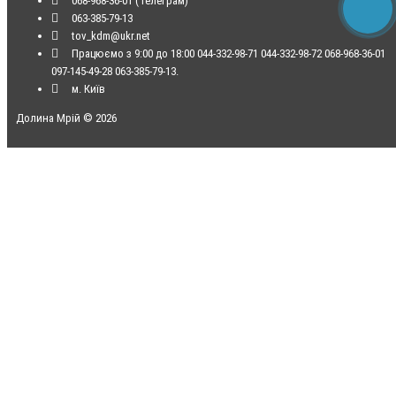
068-968-36-01 (Телеграм)
063-385-79-13
tov_kdm@ukr.net
Працюємо з 9:00 до 18:00 044-332-98-71 044-332-98-72 068-968-36-01
097-145-49-28 063-385-79-13.
м. Київ
Долина Мрій © 2026