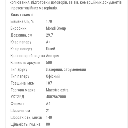
копіювання, підготовки договорів, звітів, комерційних документів
і презентаційних матеріалів.
Властивості
Білизна CIE, %
170
Виробник
Mondi Group
Довжина, см
29.7
Клас паперу
A+
Колір паперу
Білий
Країна виробництва
Австрія
Кількість аркушів
500
Тип друку
Лазерний, струменевий
Тип паперу
Офісний
Товщина, мкм
107
Торгова марка
Maestro extra
УКТЗЕД
4802562000
Формат
А4
Ширина, см
21
Шорсткість, мл/хв
140
Щільність, г/м. кв.
80