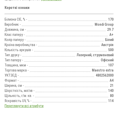
Короткі ознаки
Білизна CIE, % -
170
Виробник -
Mondi Group
Довжина, см -
29.7
Клас паперу -
A+
Колір паперу -
Білий
Країна виробництва -
Австрія
Кількість аркушів -
500
Тип друку -
Лазерний, струменевий
Тип паперу -
Офісний
Товщина, мкм -
107
Торгова марка -
Maestro extra
УКТЗЕД -
4802562000
Формат -
А4
Ширина, см -
21
Шорсткість, мл/хв -
140
Щільність, г/м. кв. -
80
Яскравість UV, % -
114
Переглянути всі атрибути