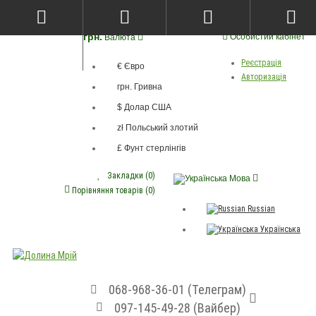
грн.
Особистий кабінет
Валюта
Реєстрація
€ Євро
Авторизація
грн. Гривна
$ Долар США
zł Польський злотий
£ Фунт стерлінгів
Закладки (0)
Мова
Порівняння товарів (0)
Russian
Українська
068-968-36-01 (Телеграм)
097-145-49-28 (Вайбер)