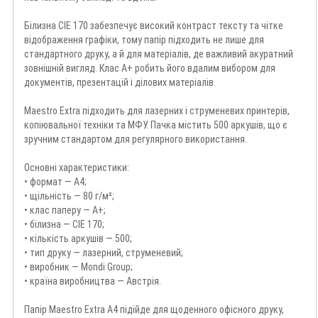
Білизна CIE 170 забезпечує високий контраст тексту та чітке
відображення графіки, тому папір підходить не лише для
стандартного друку, а й для матеріалів, де важливий акуратний
зовнішній вигляд. Клас A+ робить його вдалим вибором для
документів, презентацій і ділових матеріалів.
Maestro Extra підходить для лазерних і струменевих принтерів,
копіювальної техніки та МФУ. Пачка містить 500 аркушів, що є
зручним стандартом для регулярного використання.
Основні характеристики:
• формат — A4;
• щільність — 80 г/м²;
• клас паперу — A+;
• білизна — CIE 170;
• кількість аркушів — 500;
• тип друку — лазерний, струменевий;
• виробник — Mondi Group;
• країна виробництва — Австрія.
Папір Maestro Extra A4 підійде для щоденного офісного друку,