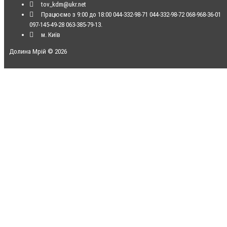
tov_kdm@ukr.net
Працюємо з 9:00 до 18:00 044-332-98-71 044-332-98-72 068-968-36-01
097-145-49-28 063-385-79-13.
м. Київ
Долина Мрій © 2026