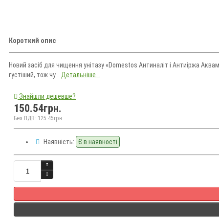
Короткий опис
Новий засіб для чищення унітазу «Domestos Антиналіт і Антиіржа Аквам
густіший, тож чу...
Детальніше...
Знайшли дешевше?
150.54грн.
Без ПДВ: 125.45грн.
Наявність:
Є в наявності
Кількість