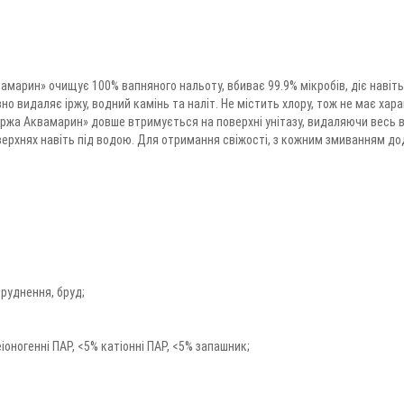
вамарин» очищує 100% вапняного нальоту, вбиває 99.9% мікробів, діє навіт
о видаляє іржу, водний камінь та наліт. Не містить хлору, тож не має хар
ржа Аквамарин» довше втримується на поверхні унітазу, видаляючи весь вап
оверхнях навіть під водою. Для отримання свіжості, з кожним змиванням до
бруднення, бруд;
еіоногенні ПАР, <5% катіонні ПАР, <5% запашник;