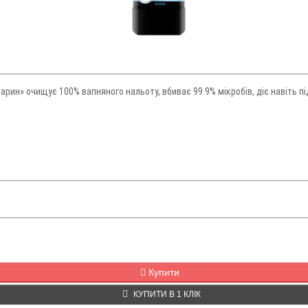
арин» очищує 100% вапняного нальоту, вбиває 99.9% мікробів, діє навіть 
Купити
КУПИТИ В 1 КЛІК