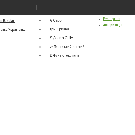
грн.
ва
Особистий кабінет
Валюта
Реєстрація
€ Євро
Russian
Авторизація
грн. Гривна
Українська
$ Долар США
zł Польський злотий
£ Фунт стерлінгів