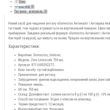
Опис
Відгуків (0)
Питання - відповідь (0)
Новий засіб для чищення унітазу «Domestos Антиналіт і Антиіржа Ак
густіший, тож чудово втримується на вертикальній поверхні. Ефективн
прибирання. Завдяки унікальній формулі «Domestos Антиналіт і Антиі
бактерій та віруси), що живуть на ньому. Працює на вертикальних п
Характеристики:
Виробник: Domestos, Unilever;
Модель: Zero Limescale 750 мл;
Артикул: 8711600292277;
Клас засобу: густий відбілювач;
Призначення: для унітазу;
Забруднення: уринові відкладення, неприємний запах, різні за
Поверхня: емаль;
Об`єм: 750 мл;
Склад: Дезінфектант: соляна кислота 8 g (г) на 100 g (г). <5% н
Спосіб застосування: Згідно з описом на упаковці;
Термін придатності: 12 місяців;
Країна виробництва: Угорщина;