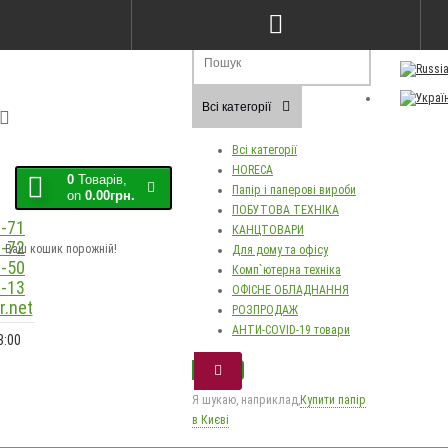
Порівняння товарів (0)
Закладки (0)
Мо
Всі категорії
Всі категорії
HORECA
0
Товарів,
Папір і паперові вироби
on
0.00грн.
ПОБУТОВА ТЕХНІКА
-71
КАНЦТОВАРИ
-72
Ваш кошик порожній!
Для дому та офісу
-50
Комп`ютерна техніка
-13
ОФІСНЕ ОБЛАДНАННЯ
.net
РОЗПРОДАЖ
АНТИ-COVID-19 товари
8:00
Я шукаю, наприклад,
Купити папір
в Києві