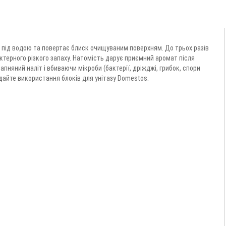
ь під водою та повертає блиск очищуваним поверхням. До трьох разів
актерного різкого запаху. Натомість дарує приємний аромат після
няний наліт і вбиваючи мікроби (бактерії, дріжджі, грибок, спори
дайте використання блоків для унітазу Domestos.