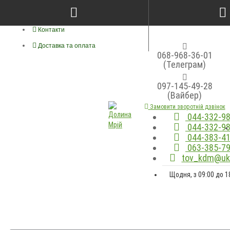
Про нас
Контакти
Доставка та оплата
068-968-36-01
(Телеграм)
097-145-49-28
(Вайбер)
Замовити зворотній дзвінок
044-332-98
044-332-98
044-383-41
063-385-79
tov_kdm@ukr
Щодня, з 09:00 до 1