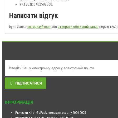
УКТЗЕД: 3402509000.
Написати відгук
будь Ласка
авторизуйтесь
або
створити обліковий запис
перед тим я
ПІДПИСАТИСЯ
ІНФОРМАЦІЯ
Рюкзаки Kite і GoPack: колекція сезону 2024-2025
Інвертор 5 кВт з акумулятором на 200 Аг