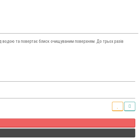
під водою та повертає блиск очищуваним поверхням. До трьох разів