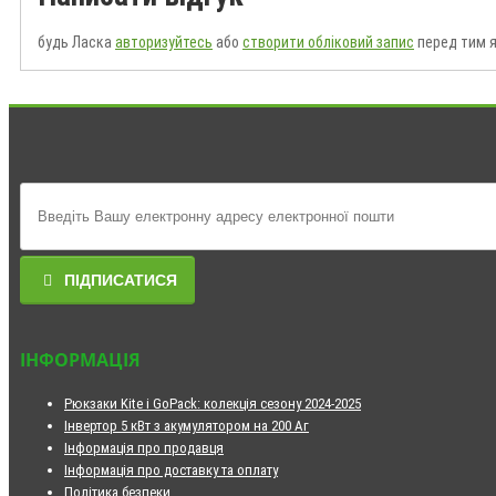
будь Ласка
авторизуйтесь
або
створити обліковий запис
перед тим я
ПІДПИСАТИСЯ
ІНФОРМАЦІЯ
Рюкзаки Kite і GoPack: колекція сезону 2024-2025
Інвертор 5 кВт з акумулятором на 200 Аг
Інформація про продавця
Інформація про доставку та оплату
Політика безпеки