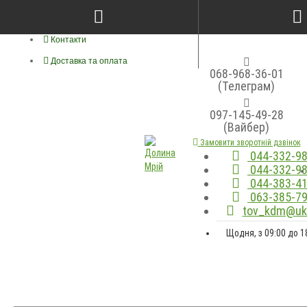
Про нас
Контакти
Доставка та оплата
068-968-36-01
(Телеграм)
097-145-49-28
(Вайбер)
Замовити зворотній дзвінок
044-332-98
044-332-98
044-383-41
063-385-79
tov_kdm@ukr
Щодня, з 09:00 до 1