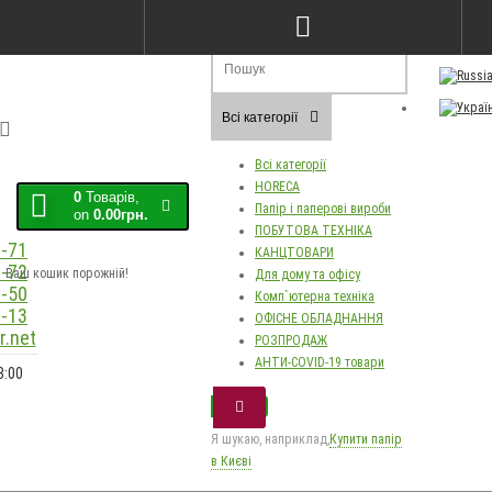
Порівняння товарів (0)
Закладки (0)
Мо
Всі категорії
Всі категорії
HORECA
0
Товарів,
Папір і паперові вироби
on
0.00грн.
ПОБУТОВА ТЕХНІКА
-71
КАНЦТОВАРИ
-72
Ваш кошик порожній!
Для дому та офісу
-50
Комп`ютерна техніка
-13
ОФІСНЕ ОБЛАДНАННЯ
.net
РОЗПРОДАЖ
АНТИ-COVID-19 товари
8:00
Я шукаю, наприклад,
Купити папір
в Києві