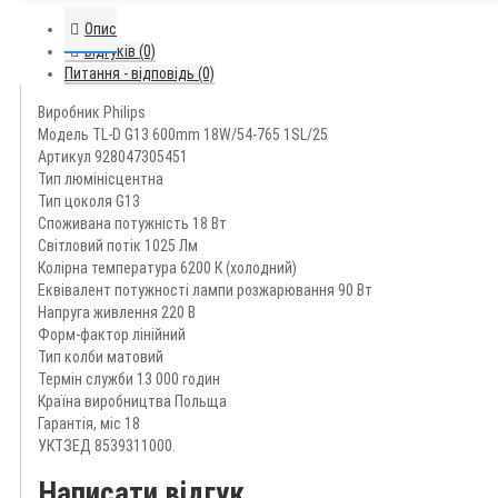
Опис
Відгуків (0)
Питання - відповідь (0)
Виробник Philips
Модель TL-D G13 600mm 18W/54-765 1SL/25
Артикул 928047305451
Тип люмінісцентна
Тип цоколя G13
Споживана потужність 18 Вт
Світловий потік 1025 Лм
Колірна температура 6200 К (холодний)
Еквівалент потужності лампи розжарювання 90 Вт
Напруга живлення 220 В
Форм-фактор лінійний
Тип колби матовий
Термін служби 13 000 годин
Країна виробництва Польща
Гарантія, міс 18
УКТЗЕД 8539311000.
Написати відгук