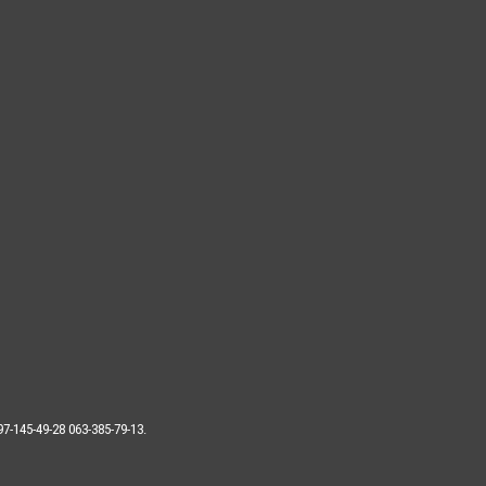
7-145-49-28 063-385-79-13.