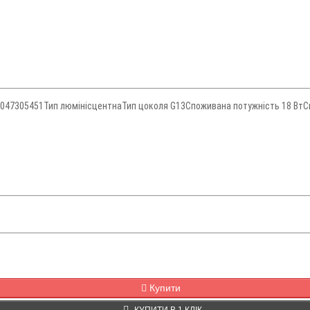
047305451Тип люмінісцентнаТип цоколя G13Споживана потужність 18 ВтСві
Купити