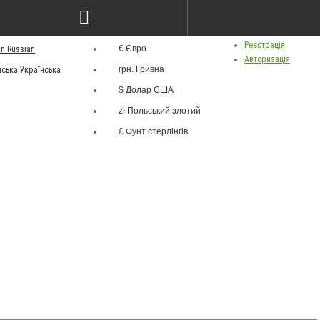
грн.
ва
Особистий кабінет
Валюта
Реєстрація
€ Євро
Russian
Авторизація
грн. Гривна
Українська
$ Долар США
zł Польський злотий
£ Фунт стерлінгів