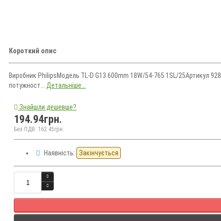
Короткий опис
Виробник PhilipsМодель TL-D G13 600mm 18W/54-765 1SL/25Артикул 928
потужност...
Детальніше...
Знайшли дешевше?
194.94грн.
Без ПДВ: 162.45грн.
Наявність:
Закінчується
Кількість