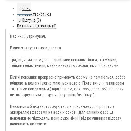
Опис
Характеристики
Відгуків (0)
Питання - відповідь (0)
Надійний утримувач.
Ручка з натурального дерева.
Традиційний, всім добре знайомий пензлик - білка, він м'який,
тонкий і еластичний, мазки виходять соковитими і яскравими.
Біличі пензлики прекрасно тримають форму, не ламаються, добре
вбирають вологу і легко миються водою. При зіткненні з папером
та іншими поверхнями (порцеляном, фаянсом, деревом), волоски
не роз'єднуються і ведуть чітку лінію, без "смуг".
Пензлики з білки застосовуються в основному для роботи з
аквареллю і фарбами на водній основі. Для олійних фарб ці
пензлики не підходять, вони дуже ніжні і від розчинника відразу
починають вилазити.