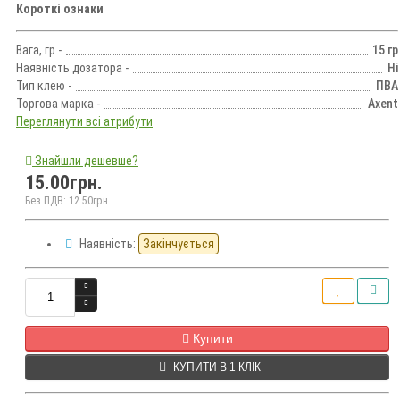
Короткі ознаки
Вага, гр -
15 гр
Наявність дозатора -
Ні
Тип клею -
ПВА
Торгова марка -
Axent
Переглянути всі атрибути
Знайшли дешевше?
15.00грн.
Без ПДВ: 12.50грн.
Наявність:
Закінчується
Кількість
Купити
КУПИТИ В 1 КЛІК