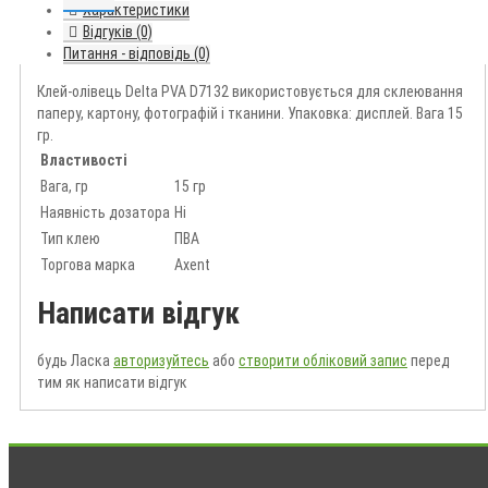
Характеристики
Відгуків (0)
Питання - відповідь (0)
Клей-олівець Delta PVA D7132 використовується для склеювання
паперу, картону, фотографій і тканини. Упаковка: дисплей. Вага 15
гр.
Властивості
Вага, гр
15 гр
Наявність дозатора
Ні
Тип клею
ПВА
Торгова марка
Axent
Написати відгук
будь Ласка
авторизуйтесь
або
створити обліковий запис
перед
тим як написати відгук