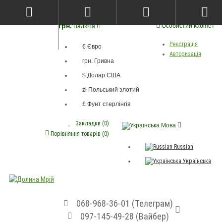
грн.
Особистий кабінет
Валюта
Реєстрація
€ Євро
Авторизація
грн. Гривна
$ Долар США
zł Польський злотий
£ Фунт стерлінгів
Закладки (0)
Мова
Порівняння товарів (0)
Russian
Українська
068-968-36-01 (Телеграм)
097-145-49-28 (Вайбер)