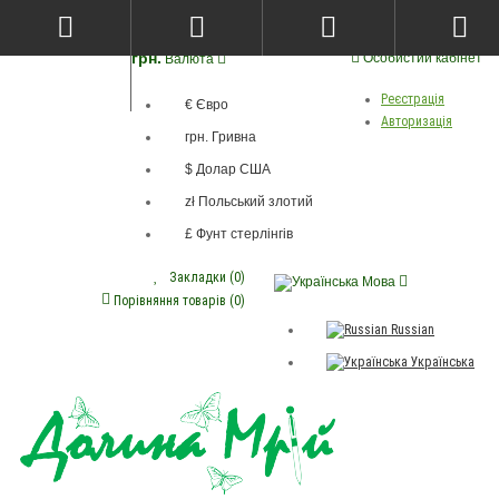
грн.
Особистий кабінет
Валюта
Реєстрація
€ Євро
Авторизація
грн. Гривна
$ Долар США
zł Польський злотий
£ Фунт стерлінгів
Закладки (0)
Мова
Порівняння товарів (0)
Russian
Українська