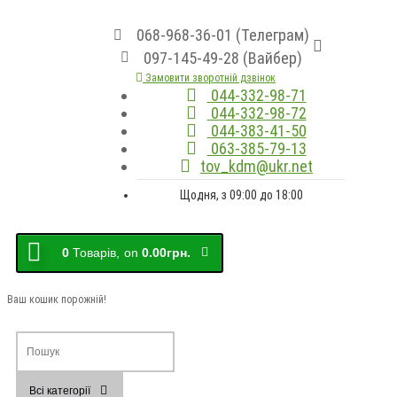
068-968-36-01 (Телеграм)
097-145-49-28 (Вайбер)
Замовити зворотній дзвінок
044-332-98-71
044-332-98-72
044-383-41-50
063-385-79-13
tov_kdm@ukr.net
Щодня, з 09:00 до 18:00
0
Товарів,
on
0.00грн.
Ваш кошик порожній!
Всі категорії