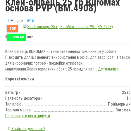
Клей-олівець 25 гр BuroMax
основа PVP (ВМ.4908)
Модель:
10/16
ТОП
Короткий опис
POPULAR
Клей-олівець BUROMAX - стане незамінним помічником у роботі.
Підходить для щоденного використання в офісі, для творчості, а також
для виробничих потреб - поклейки етикеток,
маркування.Характеристики:обсяг: 25 грамдля скл...
Детальніше...
Короткі ознаки
Вага, гр -
25 гр
Наявність дозатора -
Ні
Тип клею -
Полімерный
Торгова марка -
Buromax
Переглянути всі атрибути
Знайшли дешевше?