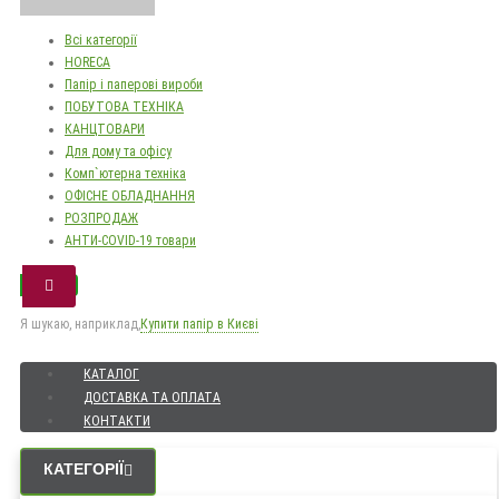
Всі категорії
HORECA
Папір і паперові вироби
ПОБУТОВА ТЕХНІКА
КАНЦТОВАРИ
Для дому та офісу
Комп`ютерна техніка
ОФІСНЕ ОБЛАДНАННЯ
РОЗПРОДАЖ
АНТИ-COVID-19 товари
Я шукаю, наприклад,
Купити папір в Києві
КАТАЛОГ
ДОСТАВКА ТА ОПЛАТА
КОНТАКТИ
КАТЕГОРІЇ