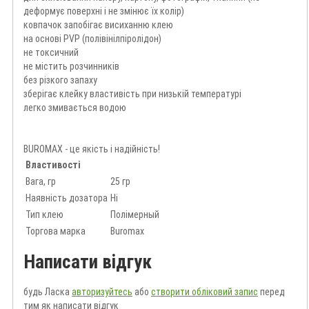
деформує поверхні і не змінює їх колір)
ковпачок запобігає висиханню клею
на основі PVР (полівінілпіролідон)
не токсичний
не містить розчинників
без різкого запаху
зберігає клейку властивість при низькій температурі
легко змивається водою
BUROMAX - це якість і надійність!
Властивості
Вага, гр
25 гр
Наявність дозатора
Ні
Тип клею
Полімерный
Торгова марка
Buromax
Написати відгук
будь Ласка
авторизуйтесь
або
створити обліковий запис
перед
тим як написати відгук