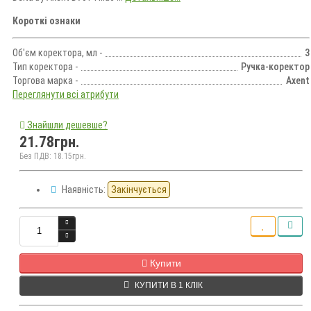
Короткі ознаки
Об'єм коректора, мл -
3
Тип коректора -
Ручка-коректор
Торгова марка -
Axent
Переглянути всі атрибути
Знайшли дешевше?
21.78грн.
Без ПДВ: 18.15грн.
Наявність:
Закінчується
Кількість
Купити
КУПИТИ В 1 КЛІК