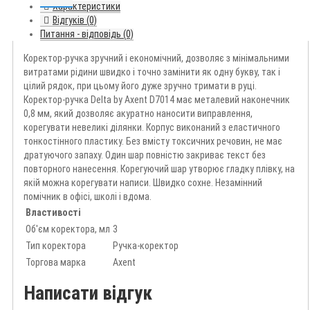
Характеристики
Відгуків (0)
Питання - відповідь (0)
Коректор-ручка зручний і економічний, дозволяє з мінімальними
витратами рідини швидко і точно замінити як одну букву, так і
цілий рядок, при цьому його дуже зручно тримати в руці.
Коректор-ручка Delta by Axent D7014 має металевий наконечник
0,8 мм, який дозволяє акуратно наносити виправлення,
корегувати невеликі ділянки. Корпус виконаний з еластичного
тонкостінного пластику. Без вмісту токсичних речовин, не має
дратуючого запаху. Один шар повністю закриває текст без
повторного нанесення. Корегуючий шар утворює гладку плівку, на
якій можна корегувати написи. Швидко сохне. Незамінний
помічник в офісі, школі і вдома.
Властивості
Об'єм коректора, мл
3
Тип коректора
Ручка-коректор
Торгова марка
Axent
Написати відгук