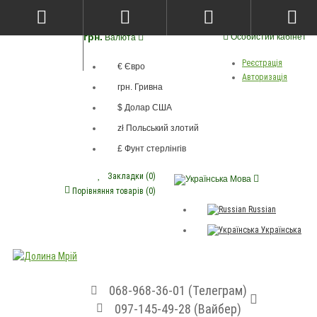
грн.
Особистий кабінет
Валюта
Реєстрація
€ Євро
Авторизація
грн. Гривна
$ Долар США
zł Польський злотий
£ Фунт стерлінгів
Закладки (0)
Мова
Порівняння товарів (0)
Russian
Українська
068-968-36-01 (Телеграм)
097-145-49-28 (Вайбер)