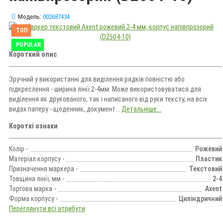
Модель:
002687434
ТОП
POPULAR
Короткий опис
Зручний у використанні для виділення рядків повністю або
підкреслення - ширина лінії 2-4мм. Може використовуватися для
виділення як друкованого, так і написаного від руки тексту, на всіх
видах паперу - щоденник, документ...
Детальніше...
Короткі ознаки
Колір -
Рожевий
Матеріал корпусу -
Пластик
Призначення маркера -
Текстовий
Товщина лінії, мм -
2-4
Торгова марка -
Axent
Форма корпусу -
Циліндричний
Переглянути всі атрибути