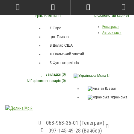
грн.
Особистий кабінет
Валюта
Реєстрація
€ Євро
Авторизація
грн. Гривна
$ Долар США
zł Польський злотий
£ Фунт стерлінгів
Закладки (0)
Мова
Порівняння товарів (0)
Russian
Українська
068-968-36-01 (Телеграм)
097-145-49-28 (Вайбер)