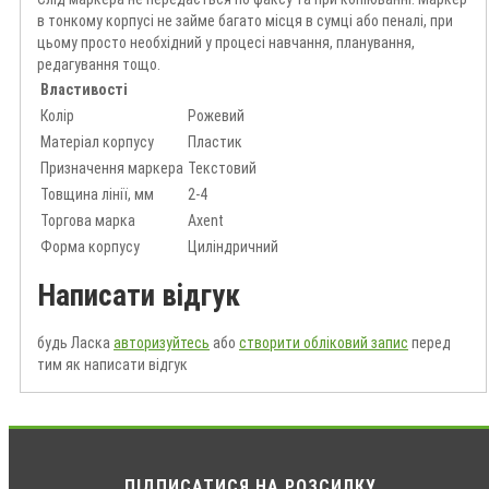
в тонкому корпусі не займе багато місця в сумці або пеналі, при
цьому просто необхідний у процесі навчання, планування,
редагування тощо.
Властивості
Колір
Рожевий
Матеріал корпусу
Пластик
Призначення маркера
Текстовий
Товщина лінії, мм
2-4
Торгова марка
Axent
Форма корпусу
Циліндричний
Написати відгук
будь Ласка
авторизуйтесь
або
створити обліковий запис
перед
тим як написати відгук
ПІДПИСАТИСЯ НА РОЗСИЛКУ