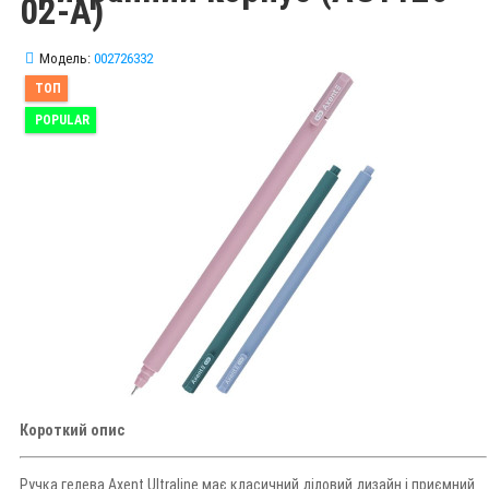
02-A)
Модель:
002726332
ТОП
POPULAR
Короткий опис
Ручка гелева Axent Ultraline має класичний діловий дизайн і приємний