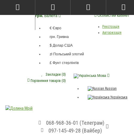
грн.
Особистий кабінет
Валюта
Реєстрація
€ Євро
Авторизація
грн. Гривна
$ Долар США
zł Польський злотий
£ Фунт стерлінгів
Закладки (0)
Мова
Порівняння товарів (0)
Russian
Українська
068-968-36-01 (Телеграм)
097-145-49-28 (Вайбер)