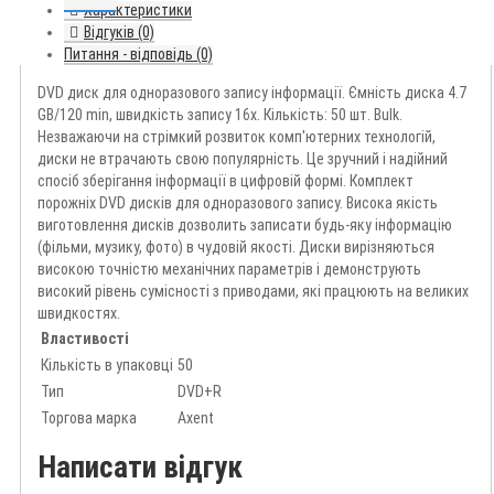
Характеристики
Відгуків (0)
Питання - відповідь (0)
DVD диск для одноразового запису інформації. Ємність диска 4.7
GB/120 min, швидкість запису 16x. Кількість: 50 шт. Bulk.
Незважаючи на стрімкий розвиток комп'ютерних технологій,
диски не втрачають свою популярність. Це зручний і надійний
спосіб зберігання інформації в цифровій формі. Комплект
порожніх DVD дисків для одноразового запису. Висока якість
виготовлення дисків дозволить записати будь-яку інформацію
(фільми, музику, фото) в чудовій якості. Диски вирізняються
високою точністю механічних параметрів і демонструють
високий рівень сумісності з приводами, які працюють на великих
швидкостях.
Властивості
Кількість в упаковці
50
Тип
DVD+R
Торгова марка
Axent
Написати відгук